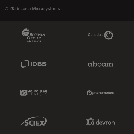
© 2026 Leica Microsystems
Beckman Coulter Link
Genedata Link
IDBS Link
Abcam Limited
Molecular Devices Link
Phenomenex L
Sciex Link
Aldevron Link