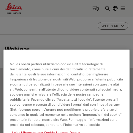
Leica Microsystems Logo
Togg
Inserire il 
WEBINAR
Webinar
Noi e i nostri partner utilizziamo cookie e altre tecnologie di
tracciamento, come pure alcuni dei dati fornitici direttamente
dall'utente, quali le sue informazioni di contatto, per migliorare
l'esperienza di fruizione dei nostri siti Web, proporre all'utente pubblicità
FILTER ARTICLES
e contenuti personalizzati in base alle sue interazioni con questi e altri
siti Web, consentire all'utente di condividere contenuti sui social media,
svolgere analisi e misurare l'efficacia delle nostre campagne
pubblicitarie. Facendo clic su "Accetta tutti i cookie", l'utente presta il
Trattamento chirurgico del glaucoma
suo consenso e accetta di condividere i propri dati con i nostri partner
(link riportato sotto). L'utente può modificare le proprie preferenze di
consenso in qualsiasi momento nella sezione "Impostazioni dei cookie"
presente in fondo al nostro sito Web. Per maggiori informazioni sulle
prassi da noi adottate, consultare l'Informativa sui cookie
Leica Microsystems Cookie Partners Details