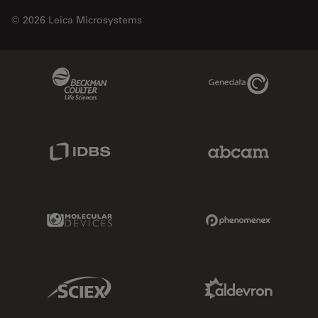
© 2026 Leica Microsystems
Beckman Coulter Link
Genedata Link
IDBS Link
Abcam Limited
Molecular Devices Link
Phenomenex L
Sciex Link
Aldevron Link