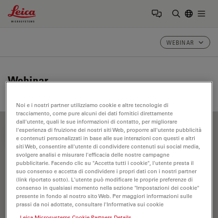
Leica Microsystems Logo
Togg
Inserire il 
WEBINAR
Webinar
Noi e i nostri partner utilizziamo cookie e altre tecnologie di
tracciamento, come pure alcuni dei dati fornitici direttamente
dall'utente, quali le sue informazioni di contatto, per migliorare
l'esperienza di fruizione dei nostri siti Web, proporre all'utente pubblicità
FILTER ARTICLES
e contenuti personalizzati in base alle sue interazioni con questi e altri
siti Web, consentire all'utente di condividere contenuti sui social media,
svolgere analisi e misurare l'efficacia delle nostre campagne
pubblicitarie. Facendo clic su "Accetta tutti i cookie", l'utente presta il
Biofarmaceutica
suo consenso e accetta di condividere i propri dati con i nostri partner
(link riportato sotto). L'utente può modificare le proprie preferenze di
consenso in qualsiasi momento nella sezione "Impostazioni dei cookie"
presente in fondo al nostro sito Web. Per maggiori informazioni sulle
prassi da noi adottate, consultare l'Informativa sui cookie
Leica Microsystems Cookie Partners Details