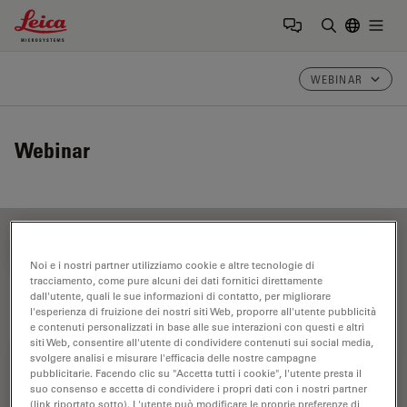
Leica Microsystems Logo
Togg
Inserire il 
WEBINAR
Webinar
FILTER ARTICLES
Noi e i nostri partner utilizziamo cookie e altre tecnologie di
tracciamento, come pure alcuni dei dati fornitici direttamente
dall'utente, quali le sue informazioni di contatto, per migliorare
l'esperienza di fruizione dei nostri siti Web, proporre all'utente pubblicità
Risoluzione
e contenuti personalizzati in base alle sue interazioni con questi e altri
siti Web, consentire all'utente di condividere contenuti sui social media,
svolgere analisi e misurare l'efficacia delle nostre campagne
pubblicitarie. Facendo clic su "Accetta tutti i cookie", l'utente presta il
suo consenso e accetta di condividere i propri dati con i nostri partner
(link riportato sotto). L'utente può modificare le proprie preferenze di