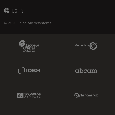
US
|
it
© 2026 Leica Microsystems
Beckman Coulter Link
Genedata Link
IDBS Link
Abcam Limited
Molecular Devices Link
Phenomenex L