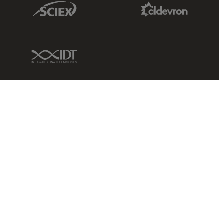
Sciex Link
Aldevron Link
IDT Link