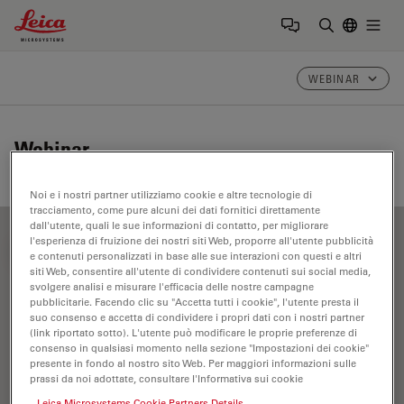
Leica Microsystems Logo
Togg
Inserire il 
WEBINAR
Webinar
Noi e i nostri partner utilizziamo cookie e altre tecnologie di
tracciamento, come pure alcuni dei dati fornitici direttamente
dall'utente, quali le sue informazioni di contatto, per migliorare
l'esperienza di fruizione dei nostri siti Web, proporre all'utente pubblicità
FILTER ARTICLES
e contenuti personalizzati in base alle sue interazioni con questi e altri
siti Web, consentire all'utente di condividere contenuti sui social media,
svolgere analisi e misurare l'efficacia delle nostre campagne
pubblicitarie. Facendo clic su "Accetta tutti i cookie", l'utente presta il
Apertura Numerica
suo consenso e accetta di condividere i propri dati con i nostri partner
(link riportato sotto). L'utente può modificare le proprie preferenze di
consenso in qualsiasi momento nella sezione "Impostazioni dei cookie"
presente in fondo al nostro sito Web. Per maggiori informazioni sulle
prassi da noi adottate, consultare l'Informativa sui cookie
Leica Microsystems Cookie Partners Details