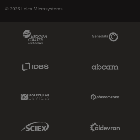
© 2026 Leica Microsystems
Beckman Coulter Link
Genedata Link
IDBS Link
Abcam Limited
Molecular Devices Link
Phenomenex L
Sciex Link
Aldevron Link