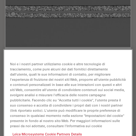
Revealing Sodium Battery Degradation via
Cryo-EM and CryoFIB
Noi e i nostri partner utilizziamo cookie e altre tecnologie di
tracciamento, come pure alcuni dei dati fornitici direttamente
dall'utente, quali le sue informazioni di contatto, per migliorare
Explore how cryogenic electron microscopy and
l'esperienza di fruizione dei nostri siti Web, proporre all'utente pubblicità
focused ion beam techniques uncover the intrinsic
e contenuti personalizzati in base alle sue interazioni con questi e altri
structure of sodium battery interfaces. This webinar
siti Web, consentire all'utente di condividere contenuti sui social media,
presents a new degradation model based on
svolgere analisi e misurare l'efficacia delle nostre campagne
pubblicitarie. Facendo clic su "Accetta tutti i cookie", l'utente presta il
separator…
suo consenso e accetta di condividere i propri dati con i nostri partner
(link riportato sotto). L'utente può modificare le proprie preferenze di
consenso in qualsiasi momento nella sezione "Impostazioni dei cookie"
Jul 22, 2025
Webinar:
Scienza dei materiali e analisi
Reveali
presente in fondo al nostro sito Web. Per maggiori informazioni sulle
prassi da noi adottate, consultare l'Informativa sui cookie
Leica Microsystems Cookie Partners Details