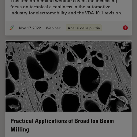
This free on-demand webinar covers the increasing
focus on technical cleanliness in the automotive
industry for electromobility and the VDA 19.1 revision.
Nov 17, 2022
Webinar:
Analisi della pulizia
Technica
Practical Applications of Broad Ion Beam
Milling