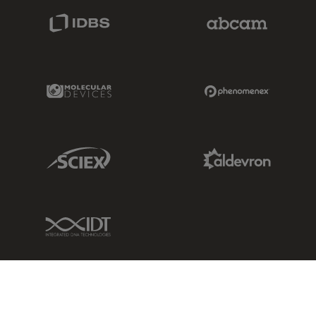
IDBS Link
Abcam Limited
Molecular Devices Link
Phenomenex L
Sciex Link
Aldevron Link
IDT Link