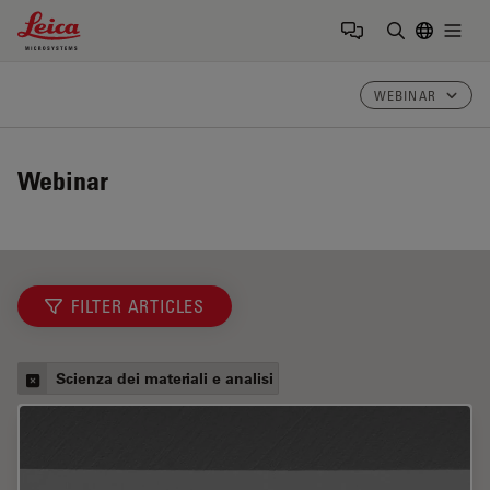
Leica Microsystems Logo
Togg
Inserire il 
WEBINAR
Webinar
FILTER ARTICLES
Scienza dei materiali e analisi