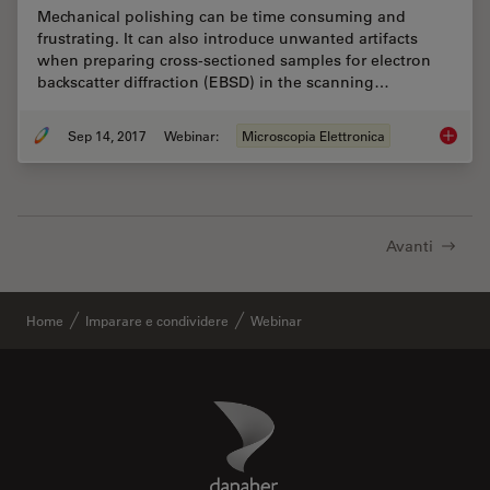
Mechanical polishing can be time consuming and
frustrating. It can also introduce unwanted artifacts
when preparing cross-sectioned samples for electron
backscatter diffraction (EBSD) in the scanning…
Sep 14, 2017
Webinar:
Microscopia Elettronica
Practica
Avanti
Home
Imparare e condividere
Webinar
Danaher Logo
Footer