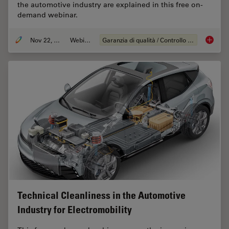
the automotive industry are explained in this free on-
demand webinar.
Nov 22, 2022
Webinar:
Garanzia di qualità / Controllo di qualità
Alterna
Technical Cleanliness in the Automotive
Industry for Electromobility