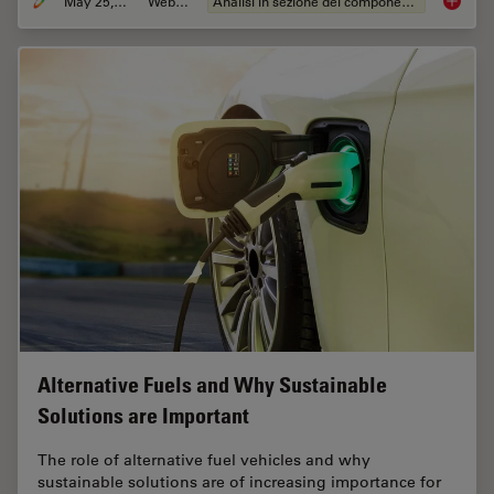
May 25, 2023
Webinar:
Analisi in sezione dei componenti elettronici
How to 
Alternative Fuels and Why Sustainable
Solutions are Important
The role of alternative fuel vehicles and why
sustainable solutions are of increasing importance for