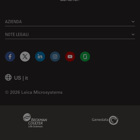
AZIENDA
NOTE LEGALI
Facebook
X
LinkedIn
Instagram
YouTube
Glassdoor
US
|
it
© 2026 Leica Microsystems
Beckman Coulter Link
Genedata Link