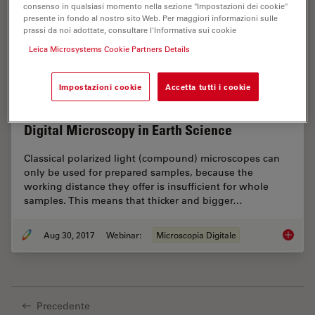
consenso in qualsiasi momento nella sezione "Impostazioni dei cookie"
presente in fondo al nostro sito Web. Per maggiori informazioni sulle
prassi da noi adottate, consultare l'Informativa sui cookie
Leica Microsystems Cookie Partners Details
Impostazioni cookie
Accetta tutti i cookie
Digital Microscopy in Earth Science
Classical polarized light (compound) microscopes can
only be used for prepared samples, because the
working distance they offer is insufficient for whole
samples. This means that thicker and bigger…
Aug 30, 2017
Webinar:
Microscopia Digitale
Digital
Precedente