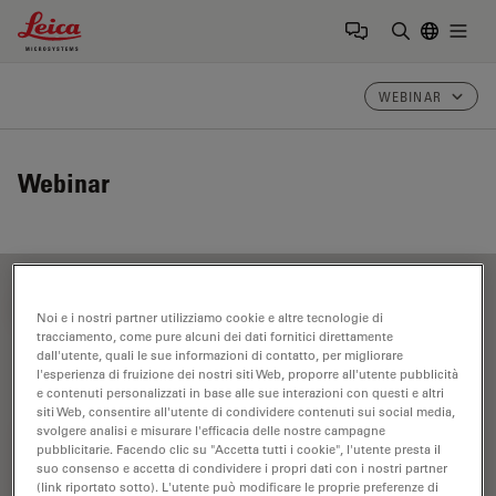
Leica Microsystems Logo
Togg
Inserire il 
WEBINAR
Webinar
FILTER ARTICLES
Noi e i nostri partner utilizziamo cookie e altre tecnologie di
tracciamento, come pure alcuni dei dati fornitici direttamente
dall'utente, quali le sue informazioni di contatto, per migliorare
l'esperienza di fruizione dei nostri siti Web, proporre all'utente pubblicità
Scienza dei materiali e analisi
e contenuti personalizzati in base alle sue interazioni con questi e altri
siti Web, consentire all'utente di condividere contenuti sui social media,
svolgere analisi e misurare l'efficacia delle nostre campagne
pubblicitarie. Facendo clic su "Accetta tutti i cookie", l'utente presta il
suo consenso e accetta di condividere i propri dati con i nostri partner
(link riportato sotto). L'utente può modificare le proprie preferenze di