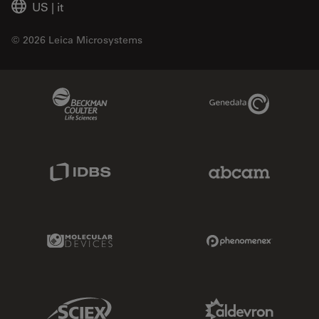
US
|
it
© 2026 Leica Microsystems
Beckman Coulter Link
Genedata Link
IDBS Link
Abcam Limited
Molecular Devices Link
Phenomenex L
Sciex Link
Aldevron Link