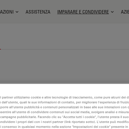
AZIONI
ASSISTENZA
IMPARARE E CONDIVIDERE
AZI
ri partner utilizziamo cookie e altre tecnologie di tracciamento, come pure alcuni dei da
 dall'utente, quali le sue informazioni di contatto, per migliorare l'esperienza di fruizi
oporre all'utente pubblicità e contenuti personalizzati in base alle sue interazioni con q
nsentire all'utente di condividere contenuti sui social media, svolgere analisi e misurar
 campagne pubblicitarie. Facendo clic su "Accetta tutti i cookie", l'utente presta il s
ondividere i propri dati con i nostri partner (link riportato sotto). L'utente può modific
di consenso in qualsiasi momento nella sezione "Impostazioni dei cookie" presente in
alisi multiplex spaziale