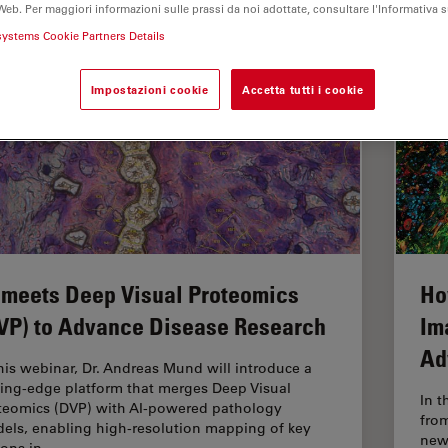
Web. Per maggiori informazioni sulle prassi da noi adottate, consultare l'Informativa 
systems Cookie Partners Details
Impostazioni cookie
Accetta tutti i cookie
 meets Deep Visual Proteomics
Ho
VP) to Advance Disease Research
Im
Ad
this webinar, Dr. Andreas Mund will introduce a
ting-edge platform that merges Deep Visual
In t
teomics (DVP) with AI-powered pathology
fro
els, enabling high-resolution mapping of key
new 