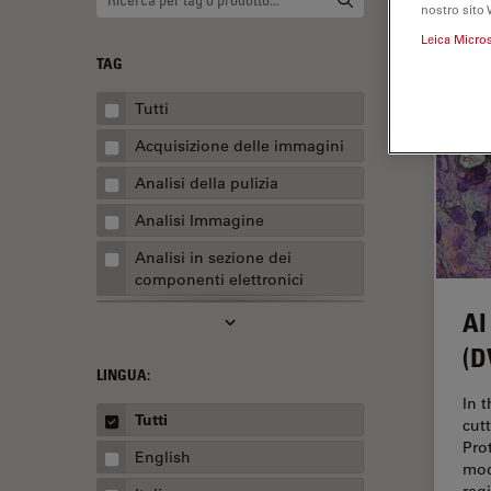
nostro sito 
Leica Micro
TAG
Tutti
Acquisizione delle immagini
Analisi della pulizia
Analisi Immagine
Analisi in sezione dei
componenti elettronici
Analisi multiplex spaziale
AI
(D
Anatomia patologica
LINGUA:
Apertura Numerica
In 
Tutti
cut
AR Surgery
Pro
English
Assemblaggio
mod