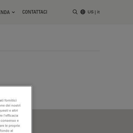
CONTATTACI
ENDA
US
|
it
Inserire il termine di ricerc
ti fornitici
one dei nostri
uesti e altri
e l'efficacia
uo consenso e
are le proprie
 fondo al