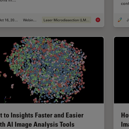
ions in…
conf
Oct 16, 2025
Webinar:
Laser Microdissection (LMD)
J
AI meets Deep Visua
t to Insights Faster and Easier
Ho
th AI Image Analysis Tools
Im