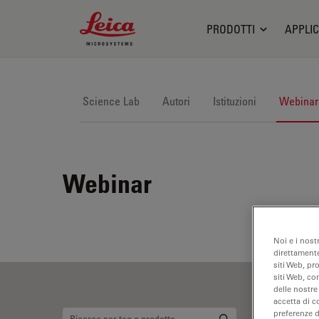
Leica Microsystems Logo
PRODOTTI
APPLIC
Science Lab
Autori
Istituzioni
Webinar
Webinar
Noi e i nost
direttamente
siti Web, pr
siti Web, co
delle nostre
accetta di c
preferenze 
An