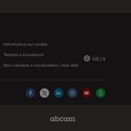
Informativa sui cookie
Termini e Condizioni
US
|
it
Non vendere o condividere i miei dati
Facebook
X
LinkedIn
Instagram
YouTube
Glassdoor
Abcam Limited Link