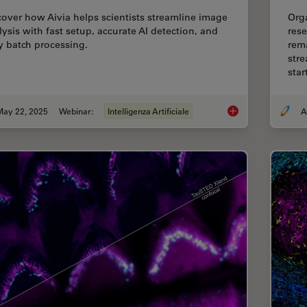
cover how Aivia helps scientists streamline image
Org
lysis with fast setup, accurate AI detection, and
rese
y batch processing.
rema
stre
sta
May 22, 2025
Webinar:
Intelligenza Artificiale
Get to Insights Fast