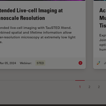
tended Live-cell Imaging at
Ac
noscale Resolution
Mu
Ti
ended live-cell imaging with TauSTED Xtend.
bined spatial and lifetime information allow
Exp
er-resolution microscopy at extremely low light
Joi
e.
opti
hum
Mar 05, 2024
Webinar:
STED
J
Extended Live-cell 
1
2
2