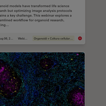
anoid models have transformed life science
arch but optimizing image analysis protocols
ins a key challenge. This webinar explores a
amlined workflow for organoid research,
rting…
Aug 06, 2024
Webinar:
Organoidi + Coltura cellulare 3D
er and Easier with AI Image Analysis Tools
How Efficient is you