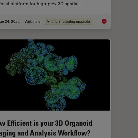
ocal platform for high-plex 3D spatial…
un 24, 2025
Webinar:
Analisi multiplex spaziale
l Proteomics (DVP) to Advance Disease Research
How to Streamline H
w Efficient is your 3D Organoid
aging and Analysis Workflow?