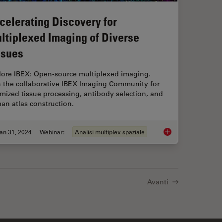
celerating Discovery for
ltiplexed Imaging of Diverse
ssues
lore IBEX: Open-source multiplexed imaging.
n the collaborative IBEX Imaging Community for
mized tissue processing, antibody selection, and
an atlas construction.
an 31, 2024
Webinar:
Analisi multiplex spaziale
Imaging at Nanoscale Resolution
Accelerating Discove
Avanti