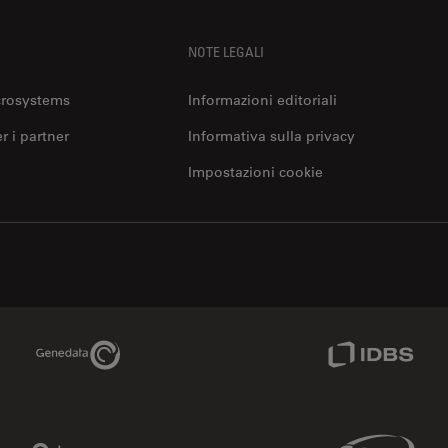
NOTE LEGALI
crosystems
Informazioni editoriali
er i partner
Informativa sulla privacy
Impostazioni cookie
Genedata Link
IDBS Link
Phenomenex Link
Sciex Link