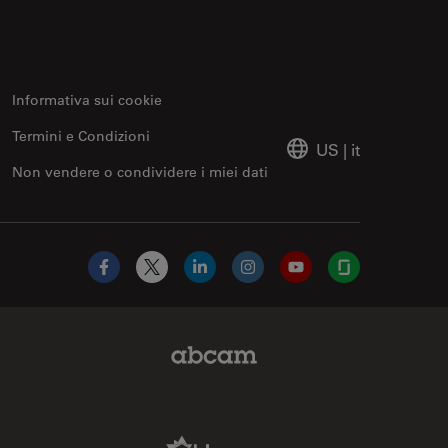
Informativa sui cookie
Termini e Condizioni
US
|
it
Non vendere o condividere i miei dati
Facebook
X
LinkedIn
Instagram
YouTube
Glassdoor
Abcam Limited Link
Aldevron Link