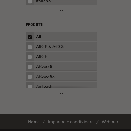
Italiano
Automotive e aerospaziale
Basi di microscopia
Biofarmaceutica
PRODOTTI
Biologia cellulare
All
Boston Innovation Hub
A60 F & A60 S
Cellular Analysis
A60 H
Centre of Excellence Oxford
ARveo 8
Chirurgia della cataratta
ARveo 8x
Chirurgia della colonna
AirTeach
vertebrale
Aivia
Chirurgia della cornea
Cell DIVE
Chirurgia della retina
Cleanliness Analysis Systems
Chirurgia plastica ricostruttiva
Home
Imparare e condividere
Webinar
DM IL LED
CLEM