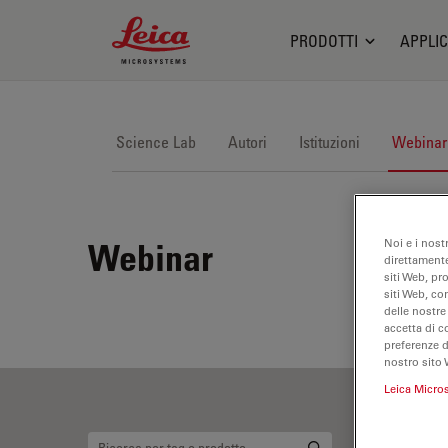
Leica Microsystems Logo
PRODOTTI
APPLIC
Science Lab
Autori
Istituzioni
Webinar
Noi e i nost
Webinar
direttamente
siti Web, pr
siti Web, co
delle nostre
accetta di c
preferenze 
nostro sito 
Leica Micro
Mi