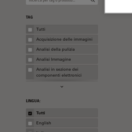
TAG
Tutti
Acquisizione delle immagini
Analisi della pulizia
Analisi Immagine
Analisi in sezione dei
componenti elettronici
Analisi multiplex spaziale
Anatomia patologica
LINGUA:
Apertura Numerica
Tutti
AR Surgery
English
Assemblaggio