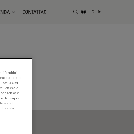
CONTATTACI
ENDA
US
|
it
Inserire il termine di ricerc
ti fornitici
one dei nostri
uesti e altri
e l'efficacia
uo consenso e
are le proprie
 fondo al
sui cookie