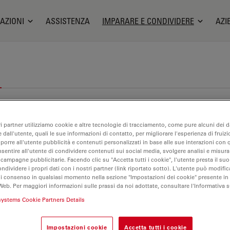
AZIONI
ASSISTENZA
IMPARARE E CONDIVIDERE
AZI
ri partner utilizziamo cookie e altre tecnologie di tracciamento, come pure alcuni dei da
 dall'utente, quali le sue informazioni di contatto, per migliorare l'esperienza di fruizi
oporre all'utente pubblicità e contenuti personalizzati in base alle sue interazioni con q
nsentire all'utente di condividere contenuti sui social media, svolgere analisi e misurar
 campagne pubblicitarie. Facendo clic su "Accetta tutti i cookie", l'utente presta il s
ondividere i propri dati con i nostri partner (link riportato sotto). L'utente può modific
di consenso in qualsiasi momento nella sezione "Impostazioni dei cookie" presente in
Web. Per maggiori informazioni sulle prassi da noi adottate, consultare l'Informativa 
systems Cookie Partners Details
Impostazioni cookie
Accetta tutti i cookie
croscopi per DIC