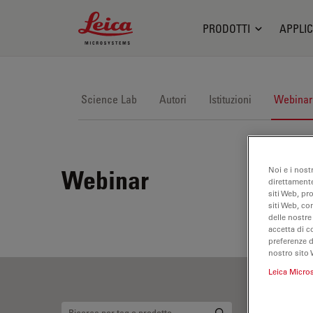
Leica Microsystems Logo
PRODOTTI
APPLIC
Science Lab
Autori
Istituzioni
Webinar
Noi e i nost
Webinar
direttamente
siti Web, pr
siti Web, co
delle nostre
accetta di c
preferenze 
nostro sito 
Leica Micro
Ri