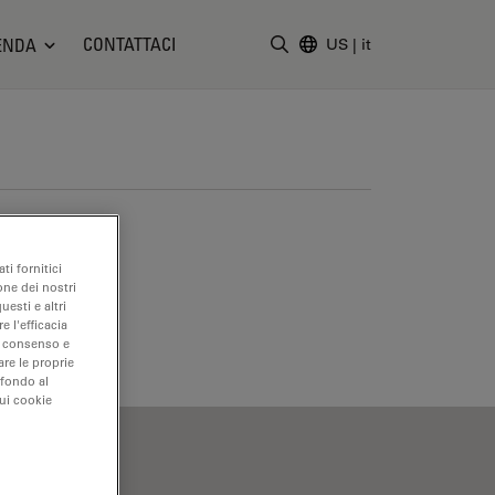
CONTATTACI
ENDA
US
|
it
Inserire il termine di ricerc
ti fornitici
one dei nostri
uesti e altri
e l'efficacia
uo consenso e
are le proprie
 fondo al
sui cookie