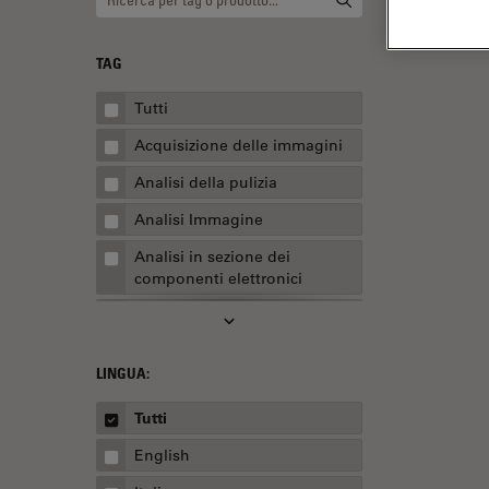
TAG
Tutti
Acquisizione delle immagini
Analisi della pulizia
Analisi Immagine
Analisi in sezione dei
componenti elettronici
Analisi multiplex spaziale
Anatomia patologica
LINGUA:
Apertura Numerica
Tutti
AR Surgery
English
Assemblaggio