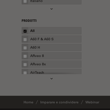
Italiano
Automotive e aerospaziale
Basi di microscopia
Biofarmaceutica
PRODOTTI
Biologia cellulare
All
Boston Innovation Hub
A60 F & A60 S
Cellular Analysis
A60 H
Centre of Excellence Oxford
ARveo 8
Chirurgia della cataratta
ARveo 8x
Chirurgia della colonna
AirTeach
vertebrale
Aivia
Chirurgia della cornea
Cell DIVE
Chirurgia della retina
Cleanliness Analysis Systems
Chirurgia plastica ricostruttiva
Home
Imparare e condividere
Webinar
DM IL LED
CLEM