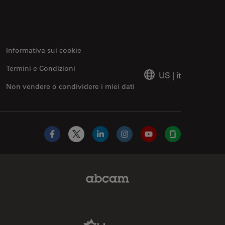
Informativa sui cookie
Termini e Condizioni
US
|
it
Non vendere o condividere i miei dati
Facebook
X
LinkedIn
Instagram
YouTube
Glassdoor
Abcam Limited Link
Aldevron Link