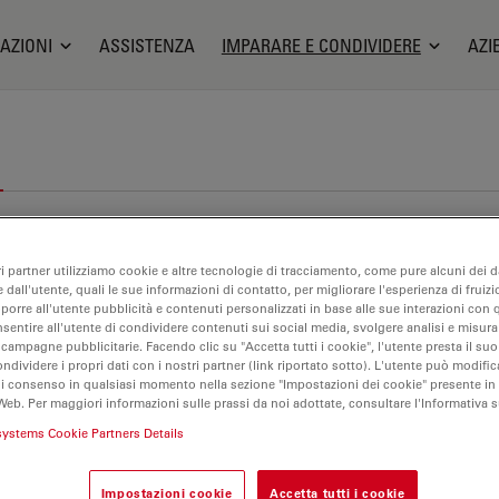
AZIONI
ASSISTENZA
IMPARARE E CONDIVIDERE
AZI
ri partner utilizziamo cookie e altre tecnologie di tracciamento, come pure alcuni dei da
 dall'utente, quali le sue informazioni di contatto, per migliorare l'esperienza di fruizi
oporre all'utente pubblicità e contenuti personalizzati in base alle sue interazioni con q
nsentire all'utente di condividere contenuti sui social media, svolgere analisi e misurar
 campagne pubblicitarie. Facendo clic su "Accetta tutti i cookie", l'utente presta il s
ondividere i propri dati con i nostri partner (link riportato sotto). L'utente può modific
di consenso in qualsiasi momento nella sezione "Impostazioni dei cookie" presente in
Web. Per maggiori informazioni sulle prassi da noi adottate, consultare l'Informativa 
systems Cookie Partners Details
Impostazioni cookie
Accetta tutti i cookie
cerca di Zebrafish