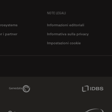
NOTE LEGALI
crosystems
Informazioni editoriali
er i partner
Informativa sulla privacy
Impostazioni cookie
Genedata Link
IDBS Link
Phenomenex Link
Sciex Link