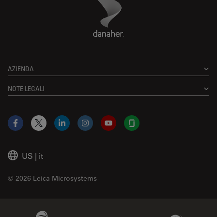
Danaher Logo
Footer
AZIENDA
NOTE LEGALI
Facebook
X
LinkedIn
Instagram
YouTube
Glassdoor
US
|
it
© 2026 Leica Microsystems
Beckman Coulter Link
Genedata Link