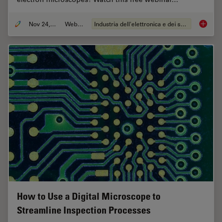
Nov 24, 2021
Webinar:
Industria dell'elettronica e dei semiconduttori
How to 
How to Use a Digital Microscope to
Streamline Inspection Processes