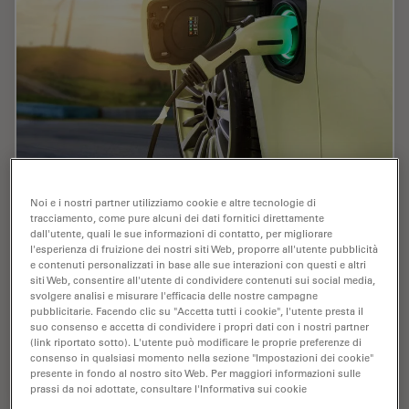
Noi e i nostri partner utilizziamo cookie e altre tecnologie di
Alternative Fuels and Why Sustainable
tracciamento, come pure alcuni dei dati fornitici direttamente
Solutions are Important
dall'utente, quali le sue informazioni di contatto, per migliorare
l'esperienza di fruizione dei nostri siti Web, proporre all'utente pubblicità
e contenuti personalizzati in base alle sue interazioni con questi e altri
The role of alternative fuel vehicles and why
siti Web, consentire all'utente di condividere contenuti sui social media,
sustainable solutions are of increasing importance for
svolgere analisi e misurare l'efficacia delle nostre campagne
the automotive industry are explained in this free on-
pubblicitarie. Facendo clic su "Accetta tutti i cookie", l'utente presta il
demand webinar.
suo consenso e accetta di condividere i propri dati con i nostri partner
(link riportato sotto). L'utente può modificare le proprie preferenze di
consenso in qualsiasi momento nella sezione "Impostazioni dei cookie"
Nov 22, 2022
Webinar:
Garanzia di qualità / Controllo di qualità
Alterna
presente in fondo al nostro sito Web. Per maggiori informazioni sulle
prassi da noi adottate, consultare l'Informativa sui cookie