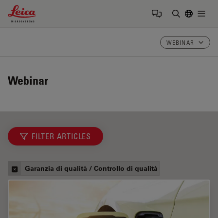
Leica Microsystems Logo
Togg
Inserire il 
WEBINAR
Webinar
FILTER ARTICLES
Garanzia di qualità / Controllo di qualità