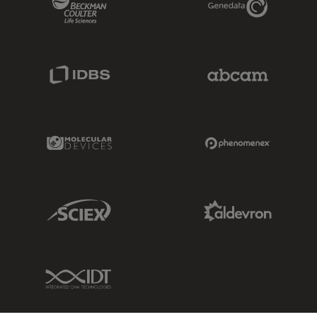
IDBS Link
Abcam Limited
Molecular Devices Link
Phenomenex L
Sciex Link
Aldevron Link
IDT Link