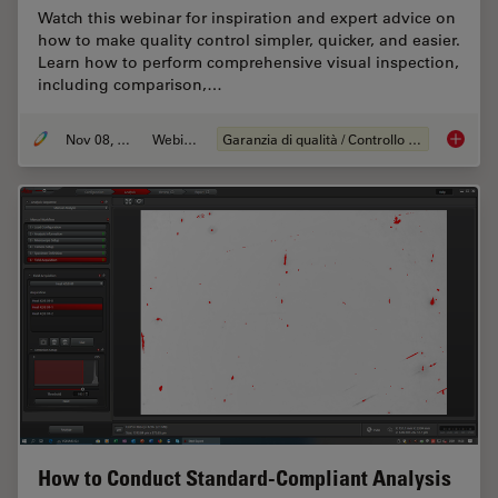
Watch this webinar for inspiration and expert advice on
how to make quality control simpler, quicker, and easier.
Learn how to perform comprehensive visual inspection,
including comparison,…
Nov 08, 2021
Webinar:
Garanzia di qualità / Controllo di qualità
How to 
How to Conduct Standard-Compliant Analysis