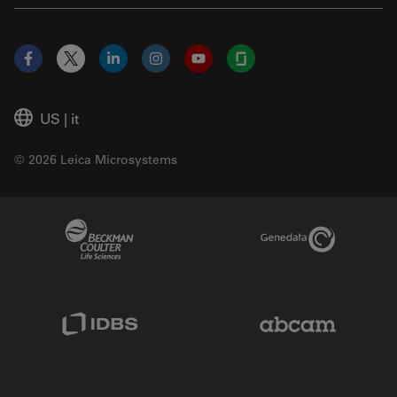
Facebook
X
LinkedIn
Instagram
YouTube
Glassdoor
US
|
it
© 2026 Leica Microsystems
Beckman Coulter Link
Genedata Link
IDBS Link
Abcam Limited