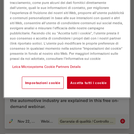
tracciamento, come pure alcuni dei dati fornitici direttamente
dall'utente, quali le sue informazioni di contatto, per migliorare
l'esperienza di fruizione dei nostri siti Web, proporre all'utente pubblicità
e contenuti personalizzati in base alle sue interazioni con questi e altri
siti Web, consentire all'utente di condividere contenuti sui social media,
svolgere analisi e misurare l'efficacia delle nostre campagne
pubblicitarie. Facendo clic su "Accetta tutti i cookie", l'utente presta il
suo consenso e accetta di condividere i propri dati con i nostri partner
(link riportato sotto). L'utente può modificare le proprie preferenze di
consenso in qualsiasi momento nella sezione "Impostazioni dei cookie"
presente in fondo al nostro sito Web. Per maggiori informazioni sulle
prassi da noi adottate, consultare l'Informativa sui cookie
Leica Microsystems Cookie Partners Details
Alternative Fuels and Why Sustainable
Solutions are Important
Impostazioni cookie
Accetta tutti i cookie
The role of alternative fuel vehicles and why
sustainable solutions are of increasing importance for
the automotive industry are explained in this free on-
demand webinar.
Nov 22, 2022
Webinar:
Garanzia di qualità / Controllo di qualità
Alterna