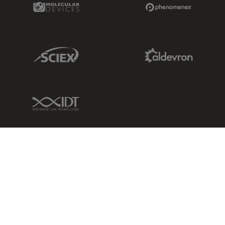
Molecular Devices Link
Phenomenex L
Sciex Link
Aldevron Link
IDT Link