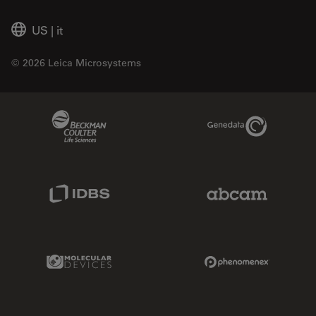
US
|
it
© 2026 Leica Microsystems
Beckman Coulter Link
Genedata Link
IDBS Link
Abcam Limited
Molecular Devices Link
Phenomenex L