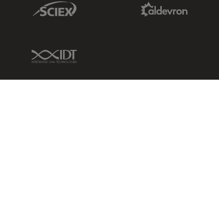
Sciex Link
Aldevron Link
IDT Link