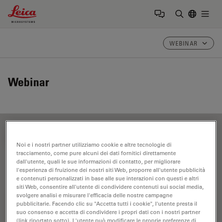
Leica Microsystems Logo
Togg
Inserire il 
WEBINAR
Webinar
FILTER ARTICLES
Noi e i nostri partner utilizziamo cookie e altre tecnologie di
tracciamento, come pure alcuni dei dati fornitici direttamente
dall'utente, quali le sue informazioni di contatto, per migliorare
l'esperienza di fruizione dei nostri siti Web, proporre all'utente pubblicità
Chirurgia della cornea
e contenuti personalizzati in base alle sue interazioni con questi e altri
siti Web, consentire all'utente di condividere contenuti sui social media,
svolgere analisi e misurare l'efficacia delle nostre campagne
pubblicitarie. Facendo clic su "Accetta tutti i cookie", l'utente presta il
suo consenso e accetta di condividere i propri dati con i nostri partner
(link riportato sotto). L'utente può modificare le proprie preferenze di