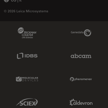
© 2026 Leica Microsystems
Beckman Coulter Link
Genedata Link
IDBS Link
Abcam Limited
Molecular Devices Link
Phenomenex L
Sciex Link
Aldevron Link