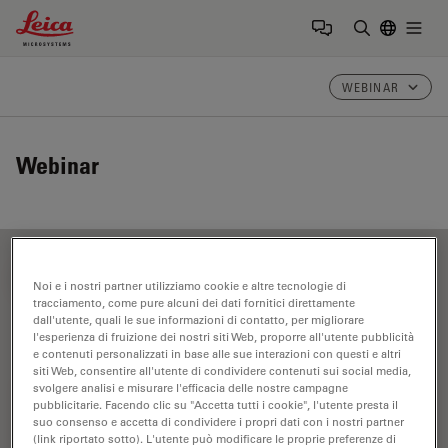
Leica Microsystems Logo
Togg
Inserire il 
WEBINAR
Webinar
FILTER ARTICLES
Noi e i nostri partner utilizziamo cookie e altre tecnologie di
tracciamento, come pure alcuni dei dati fornitici direttamente
dall'utente, quali le sue informazioni di contatto, per migliorare
l'esperienza di fruizione dei nostri siti Web, proporre all'utente pubblicità
Analisi in sezione dei componenti elettronici
e contenuti personalizzati in base alle sue interazioni con questi e altri
siti Web, consentire all'utente di condividere contenuti sui social media,
svolgere analisi e misurare l'efficacia delle nostre campagne
pubblicitarie. Facendo clic su "Accetta tutti i cookie", l'utente presta il
suo consenso e accetta di condividere i propri dati con i nostri partner
(link riportato sotto). L'utente può modificare le proprie preferenze di