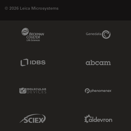
© 2026 Leica Microsystems
Beckman Coulter Link
Genedata Link
IDBS Link
Abcam Limited
Molecular Devices Link
Phenomenex L
Sciex Link
Aldevron Link