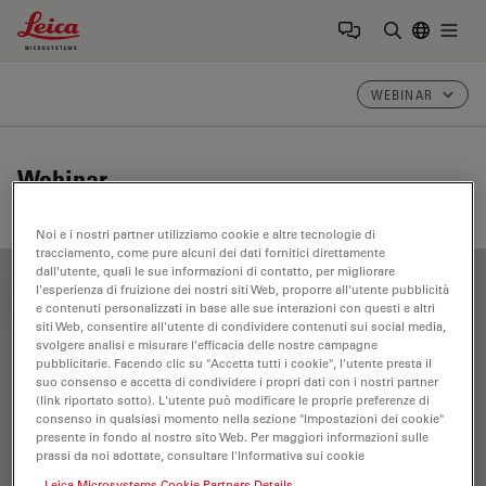
Leica Microsystems Logo
Togg
Inserire il 
WEBINAR
Webinar
Noi e i nostri partner utilizziamo cookie e altre tecnologie di
tracciamento, come pure alcuni dei dati fornitici direttamente
dall'utente, quali le sue informazioni di contatto, per migliorare
l'esperienza di fruizione dei nostri siti Web, proporre all'utente pubblicità
FILTER ARTICLES
e contenuti personalizzati in base alle sue interazioni con questi e altri
siti Web, consentire all'utente di condividere contenuti sui social media,
svolgere analisi e misurare l'efficacia delle nostre campagne
pubblicitarie. Facendo clic su "Accetta tutti i cookie", l'utente presta il
Acquisizione delle immagini
suo consenso e accetta di condividere i propri dati con i nostri partner
(link riportato sotto). L'utente può modificare le proprie preferenze di
consenso in qualsiasi momento nella sezione "Impostazioni dei cookie"
presente in fondo al nostro sito Web. Per maggiori informazioni sulle
prassi da noi adottate, consultare l'Informativa sui cookie
Leica Microsystems Cookie Partners Details