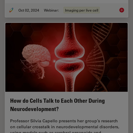
Oct 02, 2024
Webinar:
Imaging per live cell
Cutting
How do Cells Talk to Each Other During
Neurodevelopment?
Professor Silvia Capello presents her group’s research
on cellular crosstalk in neurodevelopmental disorders,
using models such as cerebral organoids and