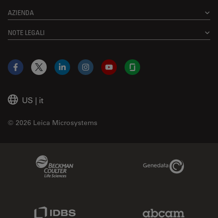
AZIENDA
NOTE LEGALI
Facebook
X
LinkedIn
Instagram
YouTube
Glassdoor
US
|
it
© 2026 Leica Microsystems
Beckman Coulter Link
Genedata Link
IDBS Link
Abcam Limited