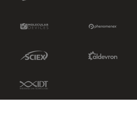
Molecular Devices Link
Phenomenex L
Sciex Link
Aldevron Link
IDT Link