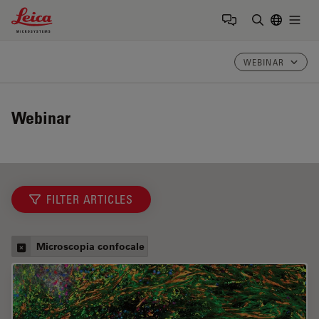
Leica Microsystems Logo
Togg
Inserire il 
WEBINAR
Webinar
FILTER ARTICLES
Microscopia confocale