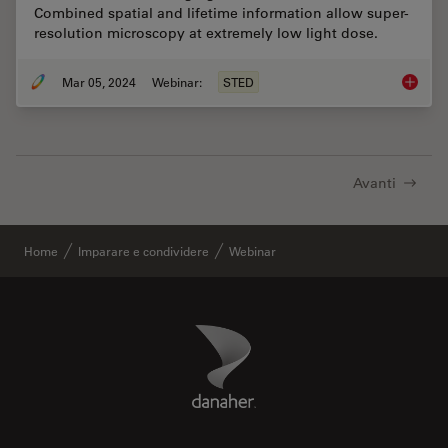
Combined spatial and lifetime information allow super-
resolution microscopy at extremely low light dose.
Mar 05, 2024
Webinar:
STED
Extende
Avanti
Home
Imparare e condividere
Webinar
Danaher Logo
Footer