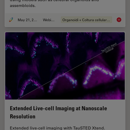
assembloids.
May 21, 2024
Webinar:
Organoidi + Coltura cellulare 3D
How do 
Extended Live-cell Imaging at Nanoscale
Resolution
Extended live-cell imaging with TauSTED Xtend.