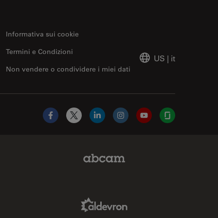
Informativa sui cookie
Termini e Condizioni
US
|
it
Non vendere o condividere i miei dati
Facebook
X
LinkedIn
Instagram
YouTube
Glassdoor
Abcam Limited Link
Aldevron Link