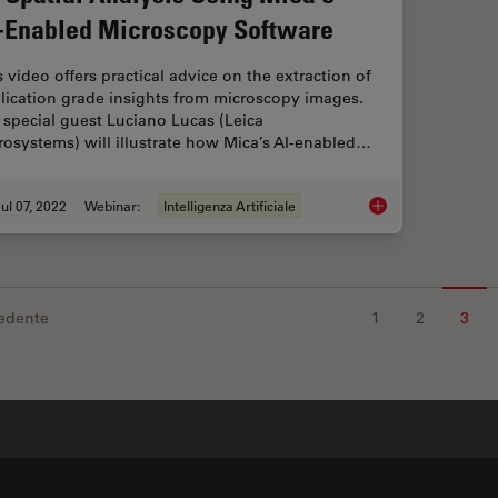
-Enabled Microscopy Software
s video offers practical advice on the extraction of
lication grade insights from microscopy images.
 special guest Luciano Lucas (Leica
rosystems) will illustrate how Mica’s AI-enabled…
ul 07, 2022
Webinar:
Intelligenza Artificiale
3D Spatial Analysis
edente
1
2
3