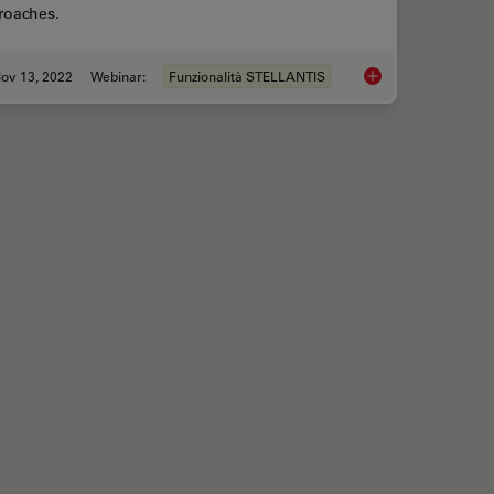
roaches.
ov 13, 2022
Webinar:
Funzionalità STELLANTIS
ce Lifetime Multiplexing Using Organic Fluorophores
Visualizing Protein-