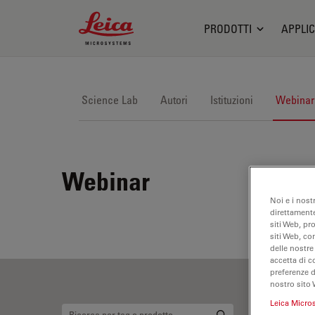
Leica Microsystems Logo
PRODOTTI
APPLIC
Science Lab
Autori
Istituzioni
Webinar
Webinar
Noi e i nost
direttamente
siti Web, pr
siti Web, co
delle nostre
accetta di c
preferenze 
nostro sito 
Leica Micro
Mi