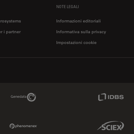
NOTE LEGALI
crosystems
Informazioni editoriali
er i partner
Informativa sulla privacy
Impostazioni cookie
Genedata Link
IDBS Link
Phenomenex Link
Sciex Link