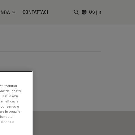
CONTATTACI
ENDA
US
|
it
Inserire il termine di ricerc
ti fornitici
one dei nostri
uesti e altri
e l'efficacia
uo consenso e
are le proprie
 fondo al
sui cookie