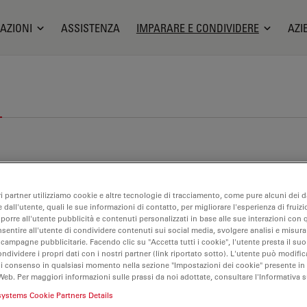
AZIONI
ASSISTENZA
IMPARARE E CONDIVIDERE
AZI
ri partner utilizziamo cookie e altre tecnologie di tracciamento, come pure alcuni dei da
 dall'utente, quali le sue informazioni di contatto, per migliorare l'esperienza di fruizi
oporre all'utente pubblicità e contenuti personalizzati in base alle sue interazioni con q
nsentire all'utente di condividere contenuti sui social media, svolgere analisi e misurar
 campagne pubblicitarie. Facendo clic su "Accetta tutti i cookie", l'utente presta il s
ondividere i propri dati con i nostri partner (link riportato sotto). L'utente può modific
di consenso in qualsiasi momento nella sezione "Impostazioni dei cookie" presente in
Web. Per maggiori informazioni sulle prassi da noi adottate, consultare l'Informativa 
systems Cookie Partners Details
croscopia confocale