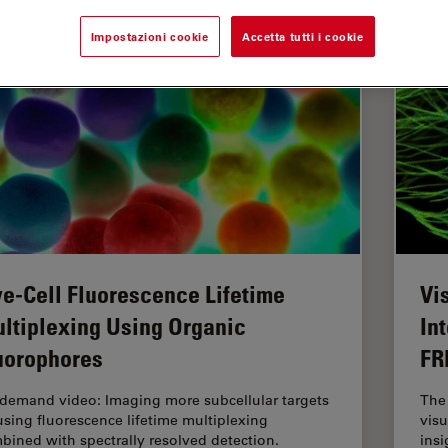
Impostazioni cookie
Accetta tutti i cookie
ve-Cell Fluorescence Lifetime
Vi
ltiplexing Using Organic
In
uorophores
FR
demand video: Imaging more subcellular targets
The 
using fluorescence lifetime multiplexing
visu
bined with spectrally resolved detection.
insi