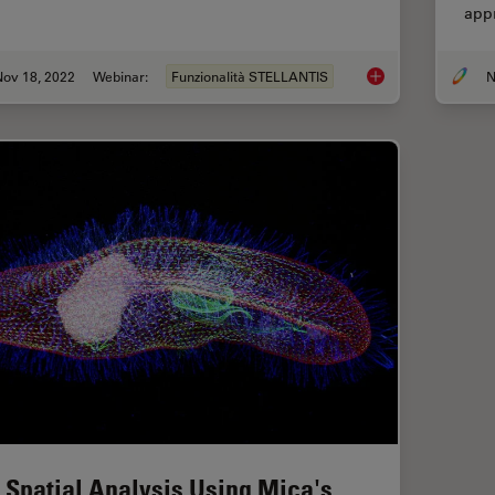
app
Nov 18, 2022
Webinar:
Funzionalità STELLANTIS
N
Live-Cell Fluorescen
 Spatial Analysis Using Mica's