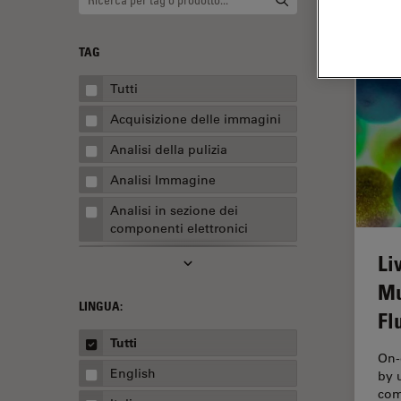
TAG
Tutti
Acquisizione delle immagini
Analisi della pulizia
Analisi Immagine
Analisi in sezione dei
componenti elettronici
Li
Analisi multiplex spaziale
Mu
Anatomia patologica
LINGUA:
Fl
Apertura Numerica
Tutti
AR Surgery
On-
English
by 
Assemblaggio
com