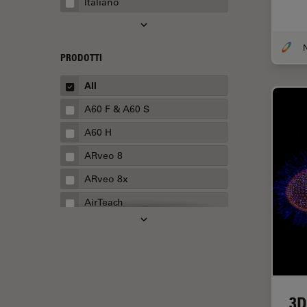
Italiano
Automotive e aerospaziale
Basi di microscopia
Biofarmaceutica
PRODOTTI
Biologia cellulare
All
Boston Innovation Hub
A60 F & A60 S
Cellular Analysis
A60 H
Centre of Excellence Oxford
ARveo 8
Chirurgia della cataratta
ARveo 8x
Chirurgia della colonna
AirTeach
vertebrale
Aivia
Chirurgia della cornea
Cell DIVE
Chirurgia della retina
Cleanliness Analysis Systems
Chirurgia plastica ricostruttiva
DM IL LED
3D
CLEM