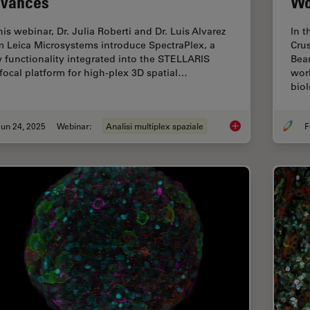
vances
Wo
his webinar, Dr. Julia Roberti and Dr. Luis Alvarez
In t
m Leica Microsystems introduce SpectraPlex, a
Crus
 functionality integrated into the STELLARIS
Beam
focal platform for high-plex 3D spatial…
worl
bio
un 24, 2025
Webinar:
Analisi multiplex spaziale
F
How to Streamline H