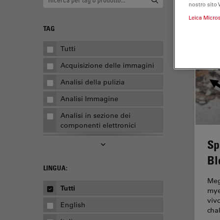
nostro sito 
Leica Micro
TAG
Tutti
Acquisizione delle immagini
Analisi della pulizia
Analisi Immagine
Analisi in sezione dei
componenti elettronici
Sp
Analisi multiplex spaziale
Bl
Anatomia patologica
LINGUA:
Apertura Numerica
Meg
Tutti
mye
AR Surgery
viv
English
Assemblaggio
cha