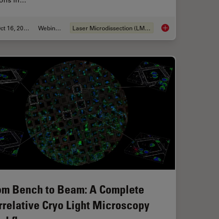
ions in…
Oct 16, 2025
Webinar:
Laser Microdissection (LMD)
Workflow in Blood Cancer (MPNs)
AI meets Deep Visua
om Bench to Beam: A Complete
rrelative Cryo Light Microscopy