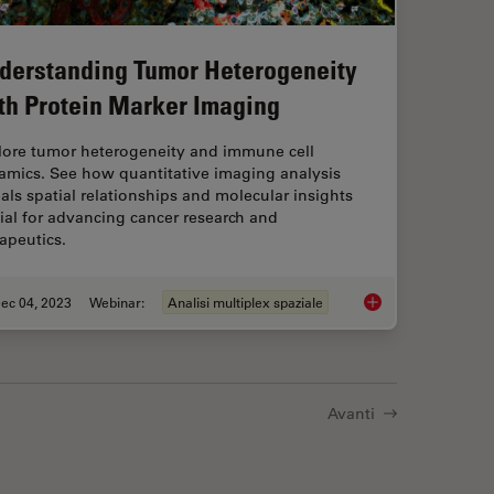
derstanding Tumor Heterogeneity
th Protein Marker Imaging
lore tumor heterogeneity and immune cell
amics. See how quantitative imaging analysis
als spatial relationships and molecular insights
ial for advancing cancer research and
apeutics.
ec 04, 2023
Webinar:
Analisi multiplex spaziale
lutions for Phenotypic Drug Screening
Understanding Tumor
Avanti