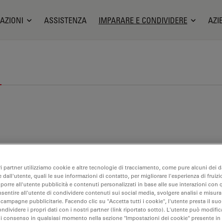
AZIONI
ASSISTENZA
IMPARARE E CONDIVIDERE
AZI
ri partner utilizziamo cookie e altre tecnologie di tracciamento, come pure alcuni dei da
 dall'utente, quali le sue informazioni di contatto, per migliorare l'esperienza di fruizi
oporre all'utente pubblicità e contenuti personalizzati in base alle sue interazioni con q
nsentire all'utente di condividere contenuti sui social media, svolgere analisi e misurar
 campagne pubblicitarie. Facendo clic su "Accetta tutti i cookie", l'utente presta il s
ondividere i propri dati con i nostri partner (link riportato sotto). L'utente può modific
di consenso in qualsiasi momento nella sezione "Impostazioni dei cookie" presente in
cerca sul cancro