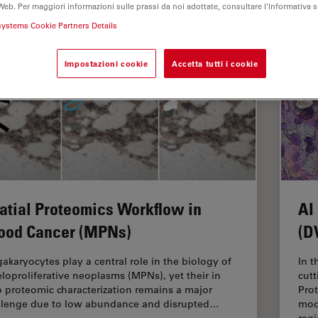
Web. Per maggiori informazioni sulle prassi da noi adottate, consultare l'Informativa 
systems Cookie Partners Details
Impostazioni cookie
Accetta tutti i cookie
atial Proteomics Workflow in
AI
ood Cancer (MPNs)
(D
akaryocytes play a central role in the biology of
In t
loproliferative neoplasms (MPNs), yet their in
cut
o proteomic characterization remains a major
Pro
llenge due to low abundance and disrupted…
mod