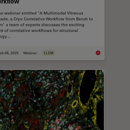
rkflow
he webinar entitled "A Multimodal Vitreous
ade, a Cryo Correlative Workflow from Bench to
" a team of experts discusses the exciting
d of correlative workflows for structural
logy…
eb 06, 2025
Webinar:
CLEM
igh-Plex Imaging for 3D Spatial Omics Advances
From Bench to Beam: