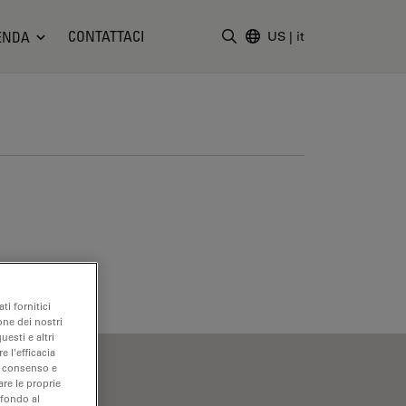
CONTATTACI
ENDA
US
|
it
Inserire il termine di ricerc
ti fornitici
one dei nostri
uesti e altri
e l'efficacia
uo consenso e
are le proprie
 fondo al