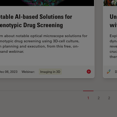
table AI-based Solutions for
Un
enotypic Drug Screening
wi
rn about notable optical microscope solutions for
Exp
notypic drug screening using 3D-cell culture,
dyn
h planning and execution, from this free, on-
reve
and webinar.
cruc
ther
Dec 06, 2023
Webinar:
Imaging in 3D
D
Notable AI-based So
1
2
2