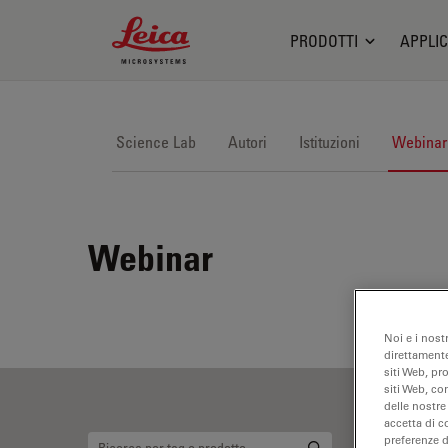
Leica Microsystems Logo
PRODOTTI
APPLIC
Science Lab
Autori
Istituzioni
Webinar
Webinar
Noi e i nost
direttamente
siti Web, pr
siti Web, co
delle nostre
accetta di c
preferenze 
Ri