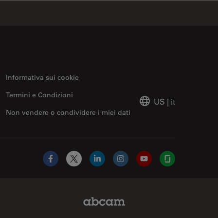
Informativa sui cookie
Termini e Condizioni
US
|
it
Non vendere o condividere i miei dati
Facebook
X
LinkedIn
Instagram
YouTube
Glassdoor
Abcam Limited Link