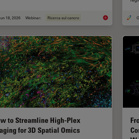
reg
un 18, 2026
Webinar:
Ricerca sul cancro
Spatial Proteomics 
w to Streamline High-Plex
Fr
aging for 3D Spatial Omics
Co