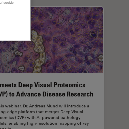
sui cookie
 meets Deep Visual Proteomics
VP) to Advance Disease Research
his webinar, Dr. Andreas Mund will introduce a
ting-edge platform that merges Deep Visual
teomics (DVP) with AI-powered pathology
els, enabling high-resolution mapping of key