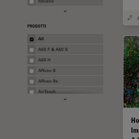
Italiano
Automotive e aerospaziale
Basi di microscopia
J
Biofarmaceutica
PRODOTTI
Biologia cellulare
All
Boston Innovation Hub
A60 F & A60 S
Cellular Analysis
A60 H
Centre of Excellence Oxford
ARveo 8
Chirurgia della cataratta
ARveo 8x
Chirurgia della colonna
AirTeach
vertebrale
Aivia
Chirurgia della cornea
Cell DIVE
Chirurgia della retina
Ho
Cleanliness Analysis Systems
Chirurgia plastica ricostruttiva
Im
DM IL LED
CLEM