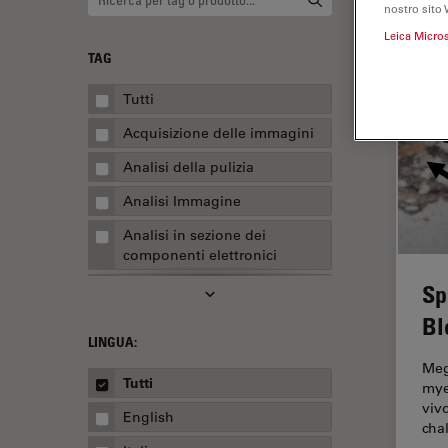
nostro sito 
Leica Micro
TAG
Tutti
Acquisizione delle immagini
Analisi della pulizia
Analisi Immagine
Analisi in sezione dei
componenti elettronici
Sp
Analisi multiplex spaziale
Bl
Anatomia patologica
LINGUA:
Apertura Numerica
Meg
Tutti
mye
AR Surgery
viv
English
Assemblaggio
cha