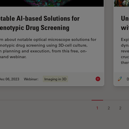
table AI-based Solutions for
Un
enotypic Drug Screening
wi
rn about notable optical microscope solutions for
Exp
notypic drug screening using 3D-cell culture,
dyn
h planning and execution, from this free, on-
reve
and webinar.
cruc
ther
Dec 06, 2023
Webinar:
Imaging in 3D
D
Notable AI-based So
1
2
2