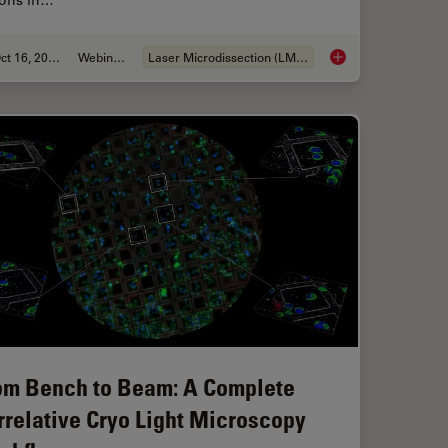
ions in…
Oct 16, 2025
Webinar:
Laser Microdissection (LMD)
Workflow in Blood Cancer (MPNs)
AI meets Deep Visua
om Bench to Beam: A Complete
rrelative Cryo Light Microscopy