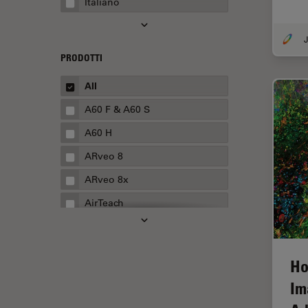
Italiano
Automotive e aerospaziale
Basi di microscopia
J
Biofarmaceutica
PRODOTTI
Biologia cellulare
All
Boston Innovation Hub
A60 F & A60 S
Cellular Analysis
A60 H
Centre of Excellence Oxford
ARveo 8
Chirurgia della cataratta
ARveo 8x
Chirurgia della colonna
AirTeach
vertebrale
Aivia
Chirurgia della cornea
Cell DIVE
Chirurgia della retina
Ho
Cleanliness Analysis Systems
Chirurgia plastica ricostruttiva
Im
DM IL LED
CLEM