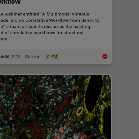
rkflow
he webinar entitled "A Multimodal Vitreous
ade, a Cryo Correlative Workflow from Bench to
" a team of experts discusses the exciting
d of correlative workflows for structural
logy…
eb 06, 2025
Webinar:
CLEM
igh-Plex Imaging for 3D Spatial Omics Advances
From Bench to Beam: