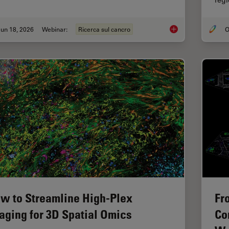
reg
un 18, 2026
Webinar:
Ricerca sul cancro
Spatial Proteomics 
w to Streamline High-Plex
Fr
aging for 3D Spatial Omics
Co