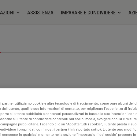
AZIONI
ASSISTENZA
IMPARARE E CONDIVIDERE
AZI
ri partner utilizziamo cookie e altre tecnologie di tracciamento, come pure alcuni dei da
 dall'utente, quali le sue informazioni di contatto, per migliorare l'esperienza di fruizi
oporre all'utente pubblicità e contenuti personalizzati in base alle sue interazioni con q
nsentire all'utente di condividere contenuti sui social media, svolgere analisi e misurar
 campagne pubblicitarie. Facendo clic su "Accetta tutti i cookie", l'utente presta il s
ondividere i propri dati con i nostri partner (link riportato sotto). L'utente può modific
di consenso in qualsiasi momento nella sezione "Impostazioni dei cookie" presente in
cerca sul cancro