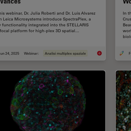
vances
Wo
his webinar, Dr. Julia Roberti and Dr. Luis Alvarez
In t
m Leica Microsystems introduce SpectraPlex, a
Crus
 functionality integrated into the STELLARIS
Beam
focal platform for high-plex 3D spatial…
worl
bio
un 24, 2025
Webinar:
Analisi multiplex spaziale
F
How to Streamline H