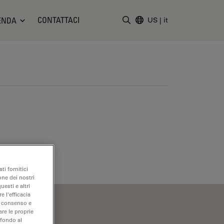
CONTATTACI
ENDA
US
|
it
Inserire il termine di ricerc
ti fornitici
one dei nostri
uesti e altri
e l'efficacia
uo consenso e
are le proprie
 fondo al