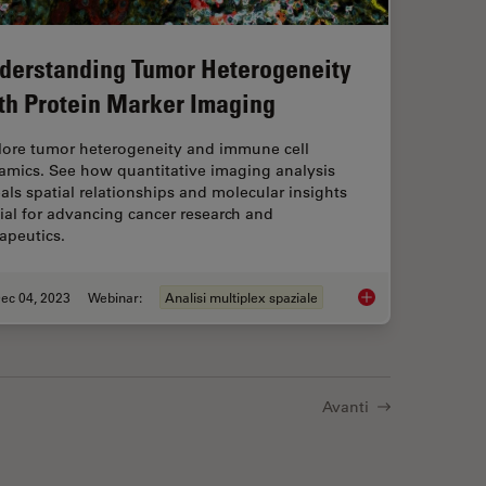
derstanding Tumor Heterogeneity
th Protein Marker Imaging
lore tumor heterogeneity and immune cell
amics. See how quantitative imaging analysis
als spatial relationships and molecular insights
ial for advancing cancer research and
apeutics.
ec 04, 2023
Webinar:
Analisi multiplex spaziale
lutions for Phenotypic Drug Screening
Understanding Tumor
Avanti