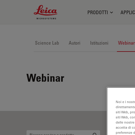
Leica Microsystems Logo
PRODOTTI
APPLIC
Science Lab
Autori
Istituzioni
Webinar
Webinar
Noi e i nost
direttamente
siti Web, pr
siti Web, co
delle nostre
accetta di c
preferenze 
Ri