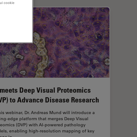
sui cookie
 meets Deep Visual Proteomics
VP) to Advance Disease Research
his webinar, Dr. Andreas Mund will introduce a
ting-edge platform that merges Deep Visual
teomics (DVP) with AI-powered pathology
els, enabling high-resolution mapping of key