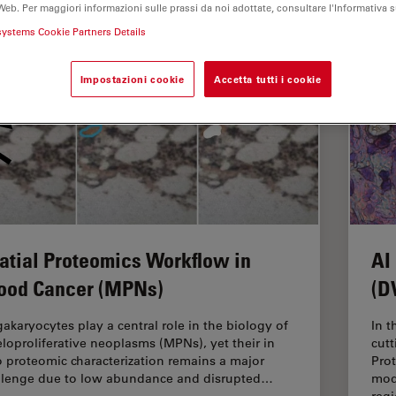
Web. Per maggiori informazioni sulle prassi da noi adottate, consultare l'Informativa 
systems Cookie Partners Details
Impostazioni cookie
Accetta tutti i cookie
atial Proteomics Workflow in
AI
ood Cancer (MPNs)
(D
akaryocytes play a central role in the biology of
In t
loproliferative neoplasms (MPNs), yet their in
cut
o proteomic characterization remains a major
Pro
llenge due to low abundance and disrupted…
mod