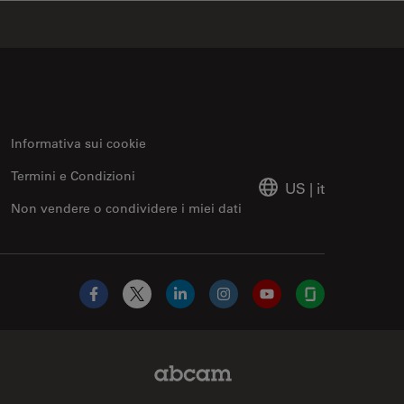
Informativa sui cookie
Termini e Condizioni
US
|
it
Non vendere o condividere i miei dati
Facebook
X
LinkedIn
Instagram
YouTube
Glassdoor
Abcam Limited Link