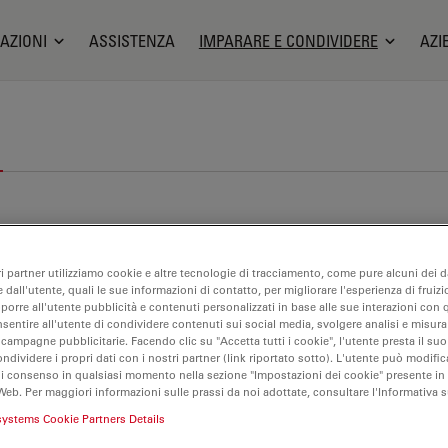
AZIONI
ASSISTENZA
IMPARARE E CONDIVIDERE
AZI
ri partner utilizziamo cookie e altre tecnologie di tracciamento, come pure alcuni dei da
 dall'utente, quali le sue informazioni di contatto, per migliorare l'esperienza di fruizi
oporre all'utente pubblicità e contenuti personalizzati in base alle sue interazioni con q
nsentire all'utente di condividere contenuti sui social media, svolgere analisi e misurar
 campagne pubblicitarie. Facendo clic su "Accetta tutti i cookie", l'utente presta il s
ondividere i propri dati con i nostri partner (link riportato sotto). L'utente può modific
di consenso in qualsiasi momento nella sezione "Impostazioni dei cookie" presente in
Web. Per maggiori informazioni sulle prassi da noi adottate, consultare l'Informativa 
systems Cookie Partners Details
per-risoluzione