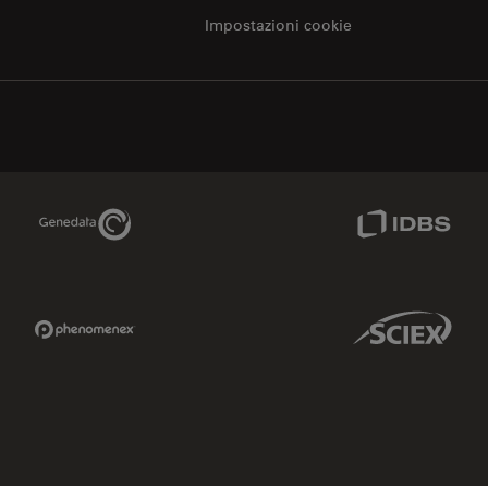
Impostazioni cookie
Genedata Link
IDBS Link
Phenomenex Link
Sciex Link