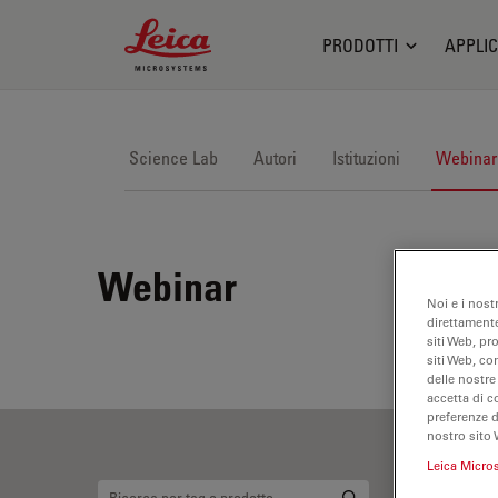
Leica Microsystems Logo
PRODOTTI
APPLIC
Science Lab
Autori
Istituzioni
Webinar
Webinar
Noi e i nost
direttamente
siti Web, pr
siti Web, co
delle nostre
accetta di c
preferenze 
nostro sito 
Leica Micro
Su