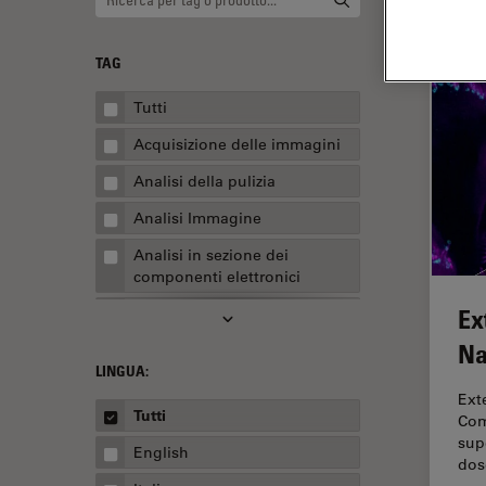
TAG
Tutti
Acquisizione delle immagini
Analisi della pulizia
Analisi Immagine
Analisi in sezione dei
componenti elettronici
Ex
Analisi multiplex spaziale
Na
Anatomia patologica
LINGUA:
Apertura Numerica
Ext
Tutti
Com
AR Surgery
sup
English
Assemblaggio
dos