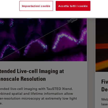
Impostazioni cookie
Accetta tutti i cookie
tended Live-cell Imaging at
noscale Resolution
Fi
De
ended live-cell imaging with TauSTED Xtend.
bined spatial and lifetime information allow
er-resolution microscopy at extremely low light
Webi
e.
lase