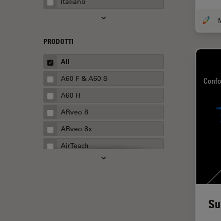
Italiano
Automotive e aerospaziale
Basi di microscopia
Biofarmaceutica
PRODOTTI
Biologia cellulare
All
Boston Innovation Hub
A60 F & A60 S
Cellular Analysis
A60 H
Centre of Excellence Oxford
ARveo 8
Chirurgia della cataratta
ARveo 8x
Chirurgia della colonna
AirTeach
vertebrale
Aivia
Chirurgia della cornea
Cell DIVE
Chirurgia della retina
Cleanliness Analysis Systems
Chirurgia plastica ricostruttiva
Su
DM IL LED
CLEM