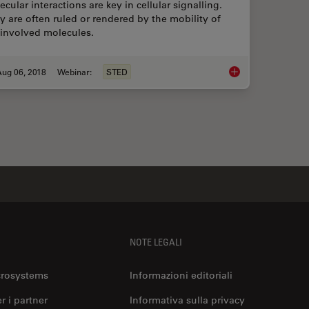
cular interactions are key in cellular signalling.
y are often ruled or rendered by the mobility of
 involved molecules.
Aug 06, 2018
Webinar:
STED
Super-resolved STE
NOTE LEGALI
crosystems
Informazioni editoriali
er i partner
Informativa sulla privacy