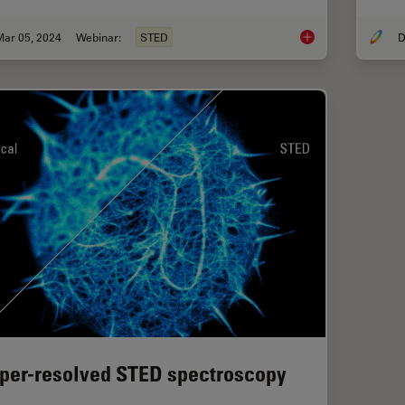
Mar 05, 2024
Webinar:
STED
D
Extended Live-cell 
per-resolved STED spectroscopy