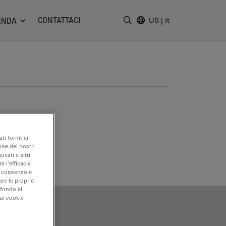
CONTATTACI
ENDA
US
|
it
Inserire il termine di ricerc
ti fornitici
one dei nostri
uesti e altri
e l'efficacia
uo consenso e
are le proprie
 fondo al
sui cookie