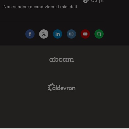
US
|
it
Non vendere o condividere i miei dati
Facebook
X
LinkedIn
Instagram
YouTube
Glassdoor
Abcam Limited Link
Aldevron Link