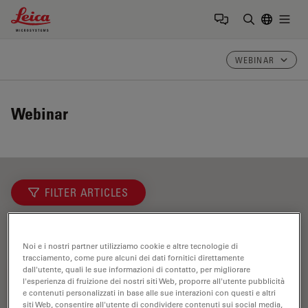
Leica Microsystems Logo
Togg
Inserire il 
WEBINAR
Webinar
FILTER ARTICLES
EMBL Imaging Centre
Noi e i nostri partner utilizziamo cookie e altre tecnologie di
tracciamento, come pure alcuni dei dati fornitici direttamente
dall'utente, quali le sue informazioni di contatto, per migliorare
l'esperienza di fruizione dei nostri siti Web, proporre all'utente pubblicità
e contenuti personalizzati in base alle sue interazioni con questi e altri
siti Web, consentire all'utente di condividere contenuti sui social media,