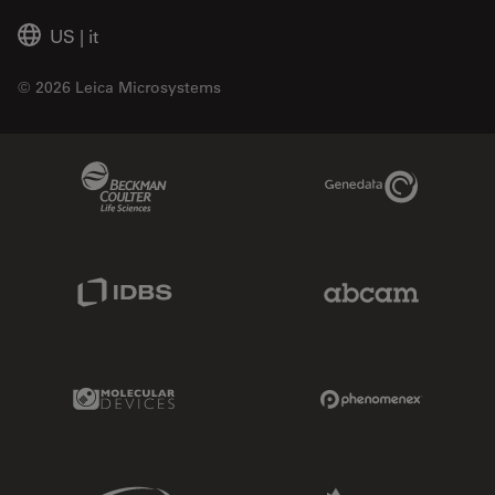
US
|
it
© 2026 Leica Microsystems
Beckman Coulter Link
Genedata Link
IDBS Link
Abcam Limited
Molecular Devices Link
Phenomenex L
Sciex Link
Aldevron Link