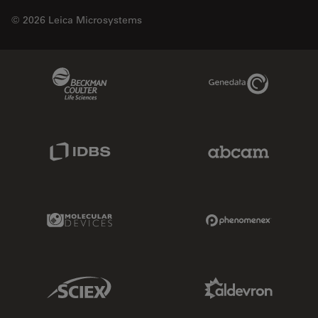
© 2026 Leica Microsystems
Beckman Coulter Link
Genedata Link
IDBS Link
Abcam Limited
Molecular Devices Link
Phenomenex L
Sciex Link
Aldevron Link