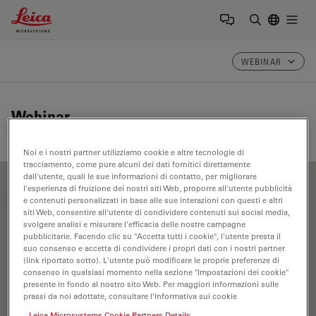
Leica Microsystems Logo
Togg
Inserire il 
WEBINAR
Webinar
Noi e i nostri partner utilizziamo cookie e altre tecnologie di
tracciamento, come pure alcuni dei dati fornitici direttamente
dall'utente, quali le sue informazioni di contatto, per migliorare
l'esperienza di fruizione dei nostri siti Web, proporre all'utente pubblicità
FILTER ARTICLES
e contenuti personalizzati in base alle sue interazioni con questi e altri
siti Web, consentire all'utente di condividere contenuti sui social media,
svolgere analisi e misurare l'efficacia delle nostre campagne
pubblicitarie. Facendo clic su "Accetta tutti i cookie", l'utente presta il
Microscopi a contrasto di fase
suo consenso e accetta di condividere i propri dati con i nostri partner
(link riportato sotto). L'utente può modificare le proprie preferenze di
consenso in qualsiasi momento nella sezione "Impostazioni dei cookie"
presente in fondo al nostro sito Web. Per maggiori informazioni sulle
prassi da noi adottate, consultare l'Informativa sui cookie
Leica Microsystems Cookie Partners Details