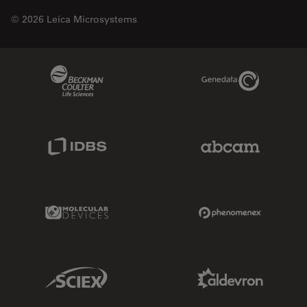
© 2026 Leica Microsystems
Beckman Coulter Link
Genedata Link
IDBS Link
Abcam Limited
Molecular Devices Link
Phenomenex L
Sciex Link
Aldevron Link