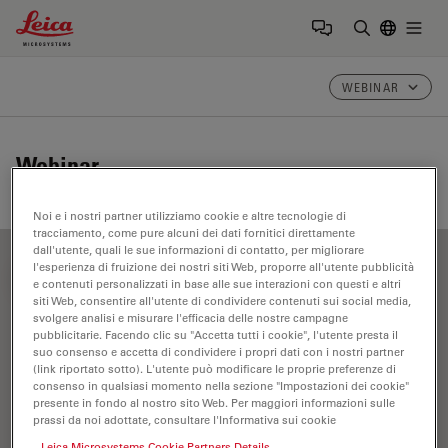
Leica Microsystems Logo
Togg
Inserire il 
WEBINAR
Webinar
Noi e i nostri partner utilizziamo cookie e altre tecnologie di
tracciamento, come pure alcuni dei dati fornitici direttamente
dall'utente, quali le sue informazioni di contatto, per migliorare
l'esperienza di fruizione dei nostri siti Web, proporre all'utente pubblicità
FILTER ARTICLES
e contenuti personalizzati in base alle sue interazioni con questi e altri
siti Web, consentire all'utente di condividere contenuti sui social media,
svolgere analisi e misurare l'efficacia delle nostre campagne
pubblicitarie. Facendo clic su "Accetta tutti i cookie", l'utente presta il
Laser Induced Breakdown Spectroscopy (LIBS)
suo consenso e accetta di condividere i propri dati con i nostri partner
(link riportato sotto). L'utente può modificare le proprie preferenze di
consenso in qualsiasi momento nella sezione "Impostazioni dei cookie"
presente in fondo al nostro sito Web. Per maggiori informazioni sulle
prassi da noi adottate, consultare l'Informativa sui cookie
Leica Microsystems Cookie Partners Details