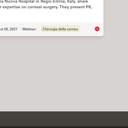
ia Nuova Hospital in Regio Emilia, Italy, share
ir expertise on corneal surgery. They present PK,
ul 26, 2021
Webinar:
Chirurgia della cornea
Clinical Symposium