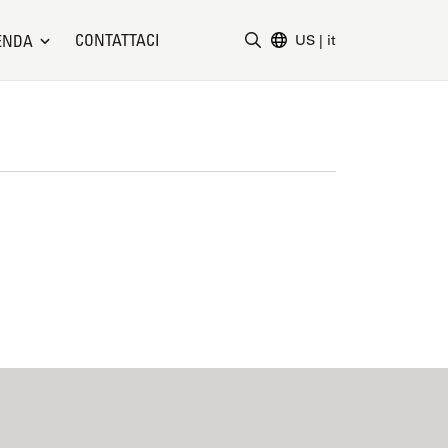
CONTATTACI
ENDA
US
|
it
Inserire il termine di ricerc