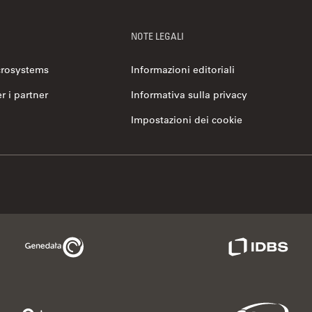
NOTE LEGALI
crosystems
Informazioni editoriali
er i partner
Informativa sulla privacy
Impostazioni dei cookie
Genedata Link
IDBS Link
Phenomenex Link
Sciex Link