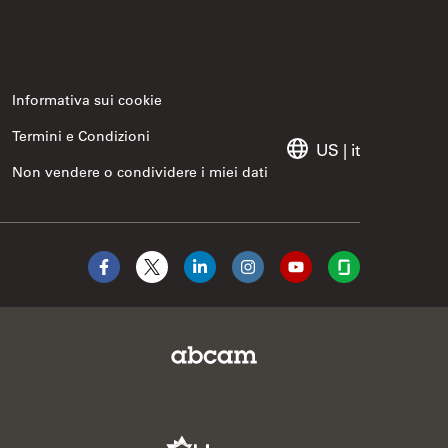
Informativa sui cookie
Termini e Condizioni
US
|
it
Non vendere o condividere i miei dati
Facebook
X
LinkedIn
Instagram
YouTube
Glassdoor
Abcam Limited Link
Aldevron Link