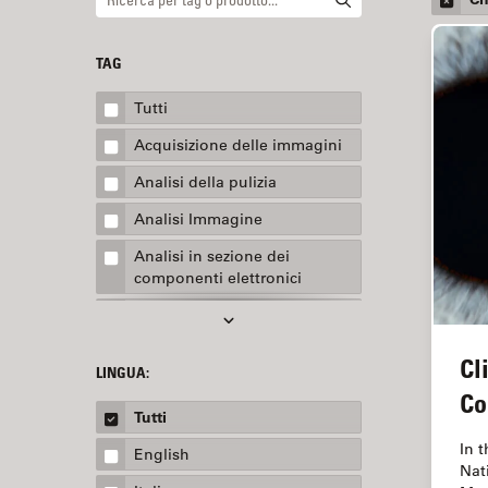
TAG
Tutti
Acquisizione delle immagini
Analisi della pulizia
Analisi Immagine
Analisi in sezione dei
componenti elettronici
Analisi multiplex spaziale
Anatomia patologica
Cl
LINGUA:
Apertura Numerica
Co
Tutti
AR Surgery
In 
English
Assemblaggio
Nat