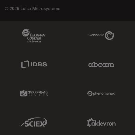
© 2026 Leica Microsystems
Beckman Coulter Link
Genedata Link
IDBS Link
Abcam Limited
Molecular Devices Link
Phenomenex L
Sciex Link
Aldevron Link