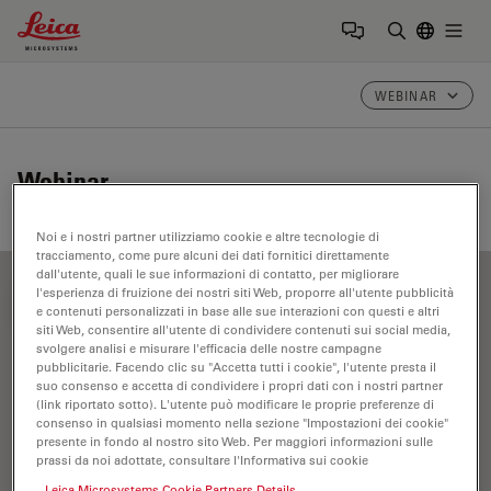
Leica Microsystems Logo
Togg
Inserire il 
WEBINAR
Webinar
Noi e i nostri partner utilizziamo cookie e altre tecnologie di
tracciamento, come pure alcuni dei dati fornitici direttamente
dall'utente, quali le sue informazioni di contatto, per migliorare
l'esperienza di fruizione dei nostri siti Web, proporre all'utente pubblicità
FILTER ARTICLES
e contenuti personalizzati in base alle sue interazioni con questi e altri
siti Web, consentire all'utente di condividere contenuti sui social media,
svolgere analisi e misurare l'efficacia delle nostre campagne
pubblicitarie. Facendo clic su "Accetta tutti i cookie", l'utente presta il
THUNDER Imager Tissue
suo consenso e accetta di condividere i propri dati con i nostri partner
(link riportato sotto). L'utente può modificare le proprie preferenze di
consenso in qualsiasi momento nella sezione "Impostazioni dei cookie"
presente in fondo al nostro sito Web. Per maggiori informazioni sulle
prassi da noi adottate, consultare l'Informativa sui cookie
Leica Microsystems Cookie Partners Details