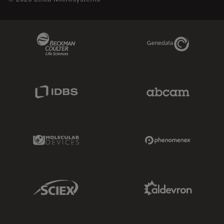
Beckman Coulter Link
Genedata Link
IDBS Link
Abcam Limited
Molecular Devices Link
Phenomenex L
Sciex Link
Aldevron Link