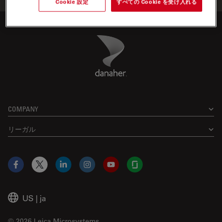
Cookie 設定
すべての Cookie を受け入れる
Danaher Logo
Footer
COMPANY
リーガル
Facebook
X
LinkedIn
Instagram
YouTube
Glassdoor
US
|
ja
© 2026 Leica Microsystems