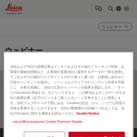
Leica Microsystems Logo
Togg
検索用語を
ウェビナー
ウェビナー
当社および当社の提携企業はクッキーおよびその他のトラッキング技術、お
客様の連絡先情報など、お客様が直接当社に提供するデータの一部を使用し
てこれらやその他のウェブサイトとのやり取りに基づき、お客様に合わせた
広告やコンテンツを提供し、ソーシャルメディアでのコンテンツ共有を可能
FILTER ARTICLES
にし、分析を実施し、当社の広告キャンペーンの効果を測定します。「すべ
てのCookieを承認する」をクリックすると、この事項およびこのデータを当
社の提携企業（以下のリンクをご覧ください）と共有することに同意しま
す。当社ウェブサイトの下部にある「Cookieの設定」から、いつでも同意の
内容を変更することができます。当社の業務慣行の詳細につきましては、当
社のCookieに関する通知をお読みください
Cookie Notice
Leica Microsystems Cookie Partners Details
Home
学びと共有
ウェビナー