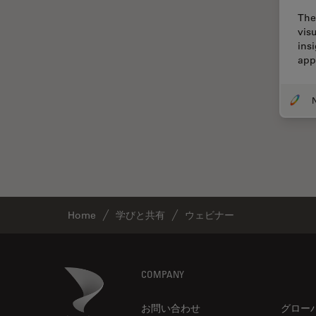
DM ILM
The
Thunderイメージング
vis
DM1000
TIRF
ins
app
DM1000 LED
Upright Microscopy
DM4 B & DM6 B
アプリケーションノート
DM4 M
イオンビームミリング
DM4 P, DM750 P & Visoria P
インダストリー
DM500
インペリアル・カレッジ・ロン
ドンイメージングハブ
DM6 FS
ウイルス学
DM6 M LIBS
Home
学びと共有
ウェビナー
ウルトラミクロトーム
DM750
エルゴノミクス
DM750 M
エレクトロニクスおよび半導体
Footer
Danaher Logo
COMPANY
DM8000 M & DM12000 M
産業
DMi1
お問い合わせ
グロー
エレクトロニクスのための断面