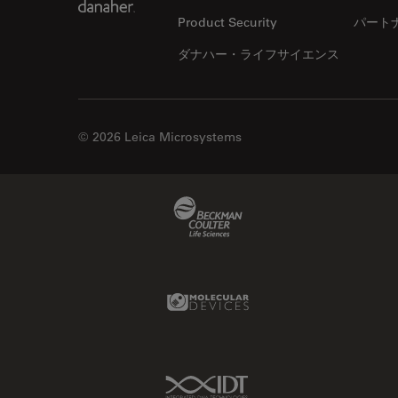
解析
DMi8
Product Security
パート
オックスフォード・センター・
DVM6
ダナハー・ライフサイエンス
オブ・エクセレンス
EL6000
オルガノイド＋3D細胞培養
EM AC20
カメラ
EM ACE200
© 2026 Leica Microsystems
がん研究
EM ACE600
クライオSEM
EM AFS2
Beckman Coulter Link
クライオ電子顕微鏡
EM CPD300
クリーニング
EM CTD
コーティング
EM GP2
Molecular Devices Link
コヒーレントラマン散乱(CRS)
EM ICE
サンフランシスコ・イノベーシ
EM KMR3
ョン・ハブ
EM RAPID
IDT Link
サンプル調製