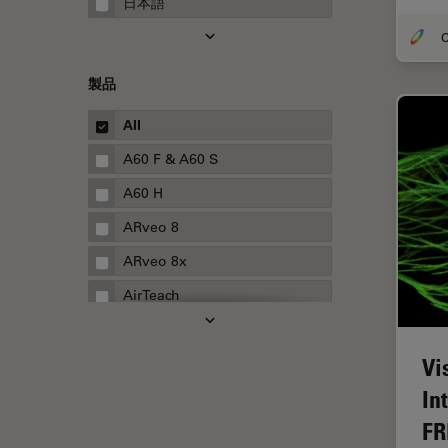
日本語
FRAP
FRET
製品
Fテクニック
All
HyD
A60 F & A60 S
Inverted Microscopy
A60 H
Neuro-Oncology
ARveo 8
Neurovascular Surgery
ARveo 8x
Red Reflex
AirTeach
SEM
Aivia
Service
Vi
Cell DIVE
STED
In
Cleanliness Analysis Systems
STELLARISの機能
FR
DM IL LED
TEM