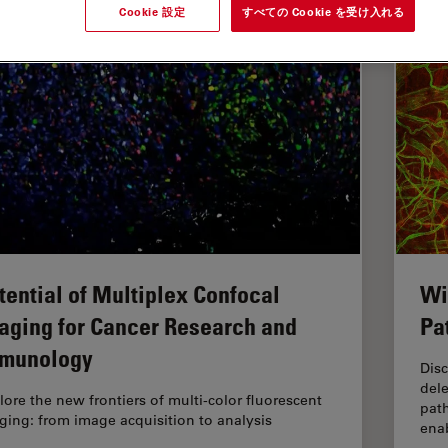
Cookie 設定
すべての Cookie を受け入れる
tential of Multiplex Confocal
Wi
aging for Cancer Research and
Pa
munology
Dis
dele
lore the new frontiers of multi-color fluorescent
pat
ging: from image acquisition to analysis
enab