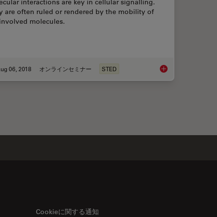
cular interactions are key in cellular signalling.
 are often ruled or rendered by the mobility of
 involved molecules.
ug 06, 2018
オンラインセミナー
STED
Protein Interactions by Non-Fitting and Easy FRET-FLIM Approaches
Super-resolved STE
Cookieに関する通知