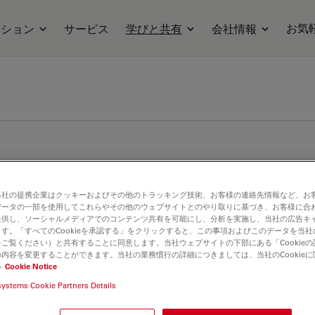
お気
ーション
サービス
学びと共有
会社情報
当社の提携企業はクッキーおよびその他のトラッキング技術、お客様の連絡先情報など、お
データの一部を使用してこれらやその他のウェブサイトとのやり取りに基づき、お客様に合
提供し、ソーシャルメディアでのコンテンツ共有を可能にし、分析を実施し、当社の広告キ
す。「すべてのCookieを承認する」をクリックすると、この事項およびこのデータを当
ご覧ください）と共有することに同意します。当社ウェブサイトの下部にある「Cookie
内容を変更することができます。当社の業務慣行の詳細につきましては、当社のCookie
い
Cookie Notice
systems Cookie Partners Details
量イメージング