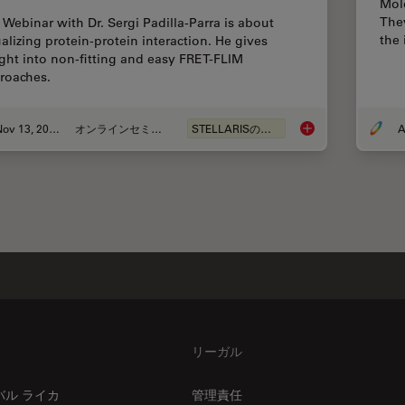
Mole
They
 Webinar with Dr. Sergi Padilla-Parra is about
the
ualizing protein-protein interaction. He gives
ight into non-fitting and easy FRET-FLIM
roaches.
Nov 13, 2022
オンラインセミナー
STELLARISの機能
A
Visualizing Protein-
リーガル
バル ライカ
管理責任