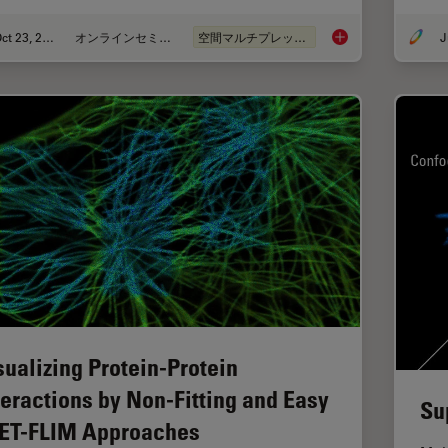
Oct 23, 2023
オンラインセミナー
空間マルチプレックス
J
Potential of Multip
sualizing Protein-Protein
teractions by Non-Fitting and Easy
Su
ET-FLIM Approaches