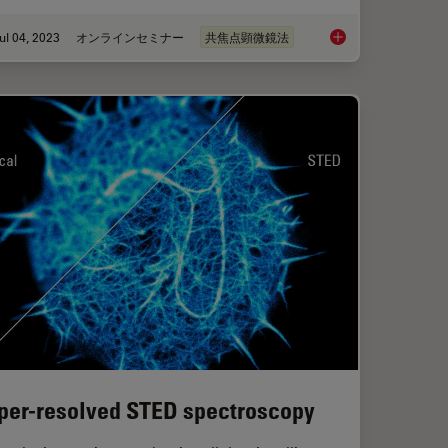
ul 04, 2023
オンラインセミナー
共焦点顕微鏡法
lex Confocal Imaging for Cancer Research and Immunology
Windows on Neurova
per-resolved STED spectroscopy