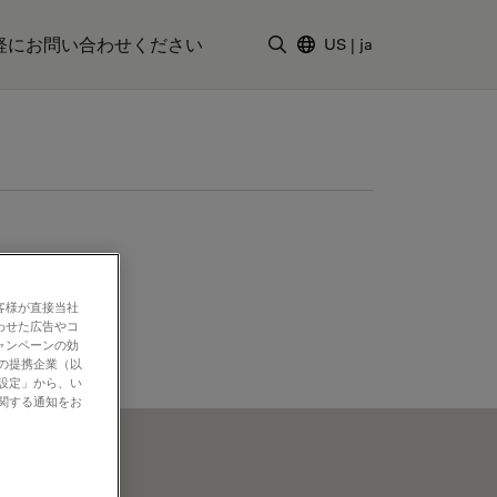
軽にお問い合わせください
US
|
ja
検索用語を入力
客様が直接当社
わせた広告やコ
ャンペーンの効
社の提携企業（以
の設定」から、い
に関する通知をお