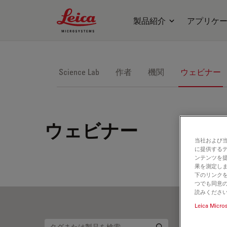
Leica Microsystems Logo
製品紹介
アプリケ
Science Lab
作者
機関
ウェビナー
ウェビナー
当社および
に提供する
ンテンツを
果を測定しま
下のリンクを
つでも同意の
読みくださ
Leica Micro
定