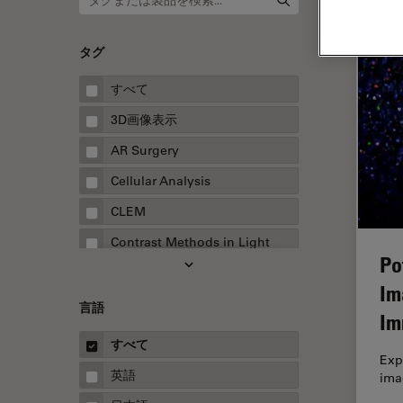
タグ
すべて
3D画像表示
AR Surgery
Cellular Analysis
CLEM
Contrast Methods in Light
Po
Microscopy
Im
Drosophila Research
言語
Im
EMBLイメージングセンター
すべて
FLIM（蛍光寿命イメージング顕
Exp
微鏡法）
英語
ima
FluoSync