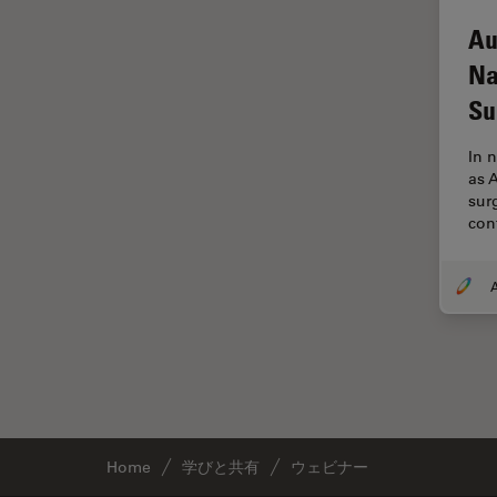
解析
DVM6
Au
オックスフォード・センター・
EL6000
Na
オブ・エクセレンス
EM AC20
Su
オルガノイド＋3D細胞培養
EM ACE200
カメラ
In 
EM ACE600
as 
がん研究
surg
EM AFS2
con
クライオSEM
EM CPD300
クライオ電子顕微鏡
EM CTD
クリーニング
EM GP2
コーティング
EM ICE
コヒーレントラマン散乱(CRS)
EM KMR3
サンフランシスコ・イノベーシ
EM RAPID
ョン・ハブ
EM TIC 3X
Home
学びと共有
ウェビナー
サンプル調製