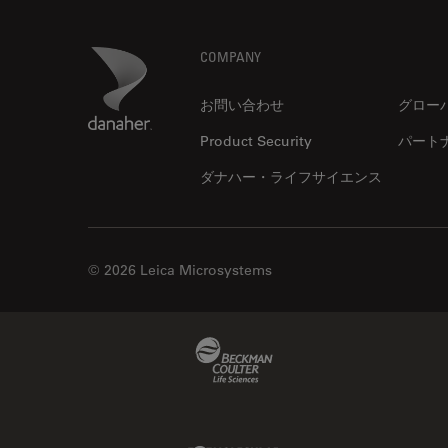
EM TP
ゼブラフィッシュの研究
EM TXP
デジタルマイクロスコープ
Footer
Danaher Logo
COMPANY
EM VCT500
バイオファーマ
お問い合わせ
グロー
EZ4
バッテリー製造
Product Security
パート
Emspira 3
プリント基板（PCB）
EnFocus
ダナハー・ライフサイエンス
ボストン・イノベーション・ハ
ブ
Enersight
マイクロエレクトロニクス
FL400
マイクロサージェリー
© 2026 Leica Microsystems
FL560
マイクロハブ・イメージング
FL800
メディカル
Beckman Coulter Link
FS C & FS M
モデル生物
FS M
ライトシート顕微鏡
FS4000 LED
ライフサイエンス
Molecular Devices Link
Flexacam C3