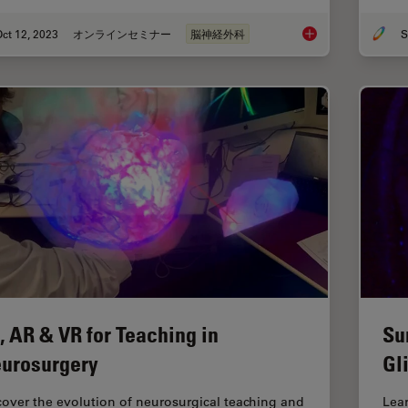
ct 12, 2023
オンラインセミナー
脳神経外科
S
Enhancing Neurosur
, AR & VR for Teaching in
Su
urosurgery
Gl
cover the evolution of neurosurgical teaching and
Lea