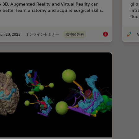
 3D, Augmented Reality and Virtual Reality can
gli
p better learn anatomy and acquire surgical skills.
intr
fluo
un 20, 2023
オンラインセミナー
脳神経外科
M
3D, AR & VR for Tea