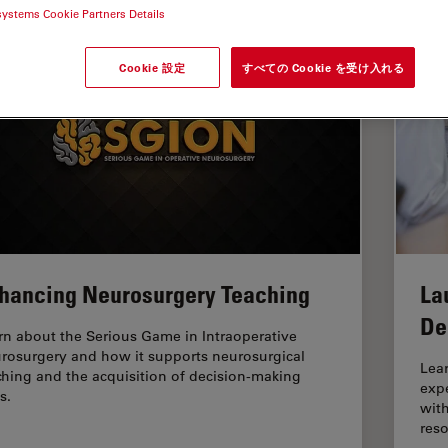
systems Cookie Partners Details
Cookie 設定
すべての Cookie を受け入れる
hancing Neurosurgery Teaching
La
De
rn about the Serious Game in Intraoperative
rosurgery and how it supports neurosurgical
Lear
ching and the acquisition of decision-making
exp
ls.
with
reso