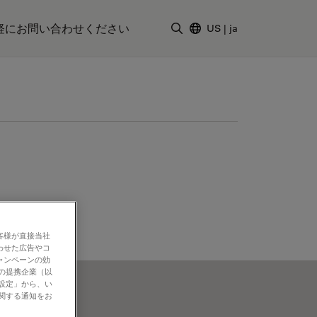
軽にお問い合わせください
US
|
ja
検索用語を入力
客様が直接当社
わせた広告やコ
ャンペーンの効
社の提携企業（以
の設定」から、い
に関する通知をお