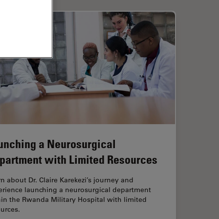
unching a Neurosurgical
partment with Limited Resources
n about Dr. Claire Karekezi’s journey and
erience launching a neurosurgical department
in the Rwanda Military Hospital with limited
urces.