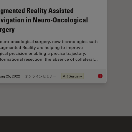
gmented Reality Assisted
vigation in Neuro-Oncological
rgery
neuro-oncological surgery, new technologies such
Augmented Reality are helping to improve
ical precision enabling a precise trajectory,
formational resection, the absence of collateral…
Aug 25, 2022
オンラインセミナー
AR Surgery
Augmented Reality A