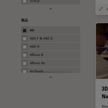
日本語
FRAP
O
FRET
製品
Fテクニック
All
HyD
A60 F & A60 S
Inverted Microscopy
A60 H
Neuro-Oncology
ARveo 8
Neurovascular Surgery
ARveo 8x
Red Reflex
AirTeach
SEM
Aivia
Service
3D
Cell DIVE
STED
Ne
Cleanliness Analysis Systems
STELLARISの機能
DM IL LED
TEM
Dis