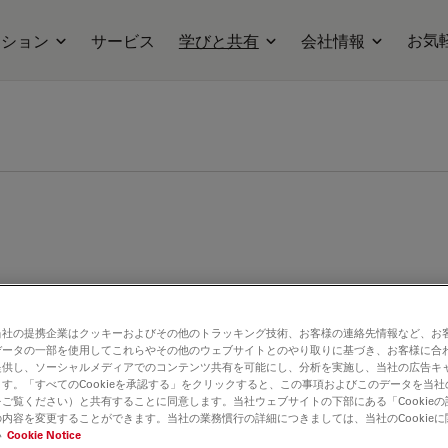
お気
ーション
サービス
学びと共有
会社情報
当社の提携企業はクッキーおよびその他のトラッキング技術、お客様の連絡先情報など、お
データの一部を使用してこれらやその他のウェブサイトとのやり取りに基づき、お客様に合
提供し、ソーシャルメディアでのコンテンツ共有を可能にし、分析を実施し、当社の広告キ
す。「すべてのCookieを承認する」をクリックすると、この事項およびこのデータを当
ご覧ください）と共有することに同意します。当社ウェブサイトの下部にある「Cookie
内容を変更することができます。当社の業務慣行の詳細につきましては、当社のCookie
い
Cookie Notice
イクロサージェリー