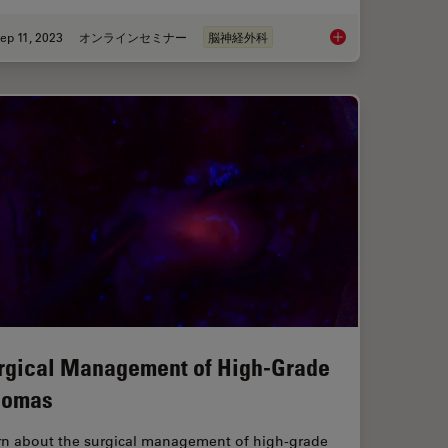
ep 11, 2023
オンラインセミナー
脳神経外科
gery Teaching
Launching a Neurosu
rgical Management of High-Grade
iomas
rn about the surgical management of high-grade