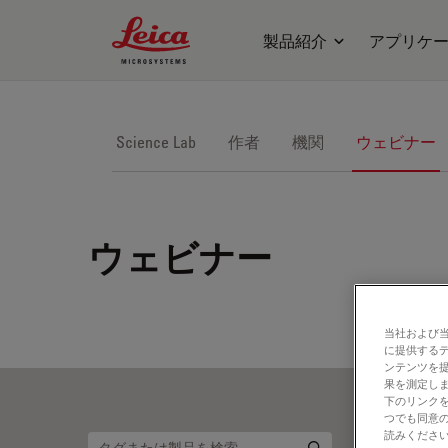
Leica Microsystems Logo
製品紹介
アプリケ
Science Lab
作者
機関
ウェビナー
ウェビナー
当社および
に提供する
ンテンツを
果を測定しま
下のリンクを
つでも同意の
読みくださ
マ