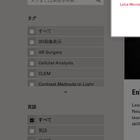
Leica Micro
タグ
すべて
3D画像表示
AR Surgery
Cellular Analysis
CLEM
Contrast Methods in Light
En
Microscopy
Drosophila Research
Lea
言語
Neu
EMBLイメージングセンター
tea
すべて
FLIM（蛍光寿命イメージング顕
skil
微鏡法）
英語
FluoSync