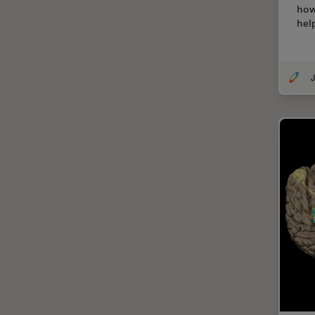
how
DM ILM
Thunderイメージング
hel
DM1000
TIRF
DM1000 LED
Upright Microscopy
J
DM4 B & DM6 B
アプリケーションノート
DM4 M
イオンビームミリング
DM4 P, DM750 P & Visoria P
インダストリー
DM500
インペリアル・カレッジ・ロン
ドンイメージングハブ
DM6 FS
ウイルス学
DM750
ウルトラミクロトーム
DM750 M
エルゴノミクス
DM8000 M & DM12000 M
エレクトロニクスおよび半導体
DMi1
産業
DMi8
エレクトロニクスのための断面