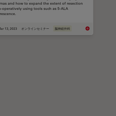
omas and how to expand the extent of resection
a-operatively using tools such as 5-ALA
rescence.
ar 13, 2023
オンラインセミナー
脳神経外科
ching in Neurosurgery
Surgical Managemen