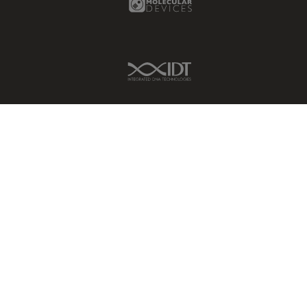
ライブセルイメージング
Flexacam c5 & i5
ラベルフリー
GLOW400
IDT Link
レーザーマイクロダイセクショ
GLOW800
ン（LMD）
HCS A
レーザー誘起ブレークダウン分
光法(LIBS)
Ivesta 3
ワイドフィールド顕微鏡
K3C & K3M
人工知能
K5
位相差顕微鏡
K5C
偏光
K7
光コヒーレンス トモグラフィ
K8
（OCT）
LAS X Industry
光学系
LAS X Life Science
光学顕微鏡
LAS X Materials Science