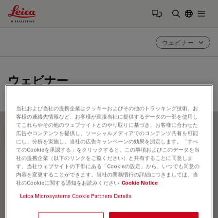
Leica Microsystems Logo
Togg
検索用語を
ウェビナー
ウェビナー
当社および当社の提携企業はクッキーおよびその他のトラッキング技術、お
客様の連絡先情報など、お客様が直接当社に提供するデータの一部を使用し
てこれらやその他のウェブサイトとのやり取りに基づき、お客様に合わせた
広告やコンテンツを提供し、ソーシャルメディアでのコンテンツ共有を可能
FILTER ARTICLES
にし、分析を実施し、当社の広告キャンペーンの効果を測定します。「すべ
てのCookieを承認する」をクリックすると、この事項およびこのデータを当
社の提携企業（以下のリンクをご覧ください）と共有することに同意しま
す。当社ウェブサイトの下部にある「Cookieの設定」から、いつでも同意の
FRAP
内容を変更することができます。当社の業務慣行の詳細につきましては、当
社のCookieに関する通知をお読みください
Cookie Notice
Leica Microsystems Cookie Partners Details