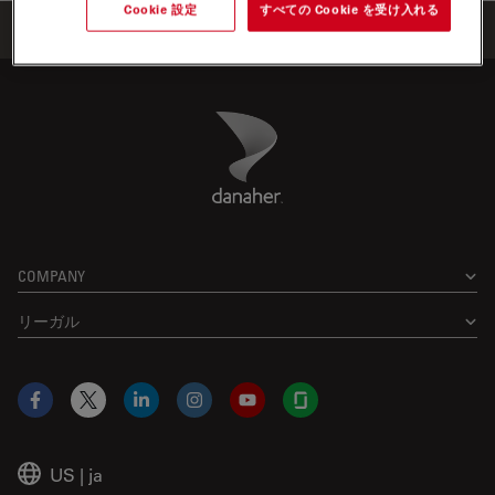
Cookie 設定
すべての Cookie を受け入れる
Home
学びと共有
ウェビナー
Danaher Logo
Footer
COMPANY
リーガル
Facebook
X
LinkedIn
Instagram
YouTube
Glassdoor
US
|
ja