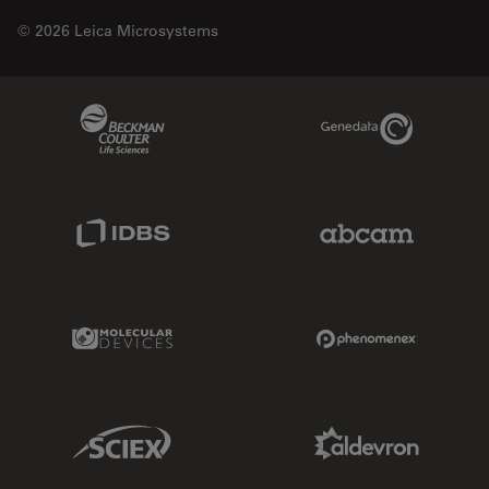
© 2026 Leica Microsystems
Beckman Coulter Link
Genedata Link
IDBS Link
Abcam Limited
Molecular Devices Link
Phenomenex L
Sciex Link
Aldevron Link