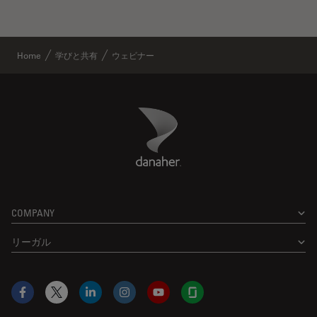
Home
学びと共有
ウェビナー
Danaher Logo
Footer
COMPANY
リーガル
Facebook
X
LinkedIn
Instagram
YouTube
Glassdoor