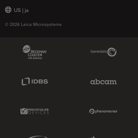
US
|
ja
© 2026 Leica Microsystems
Beckman Coulter Link
Genedata Link
IDBS Link
Abcam Limited
Molecular Devices Link
Phenomenex L
Sciex Link
Aldevron Link