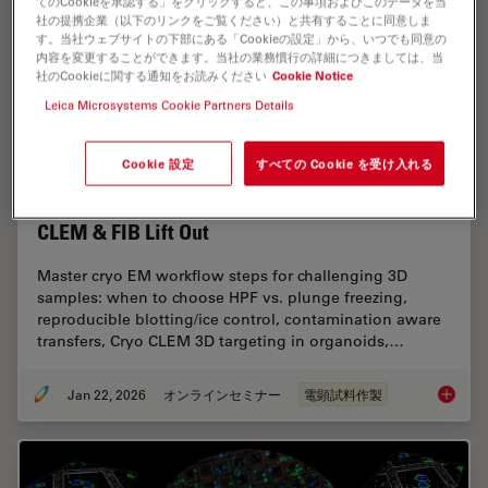
てのCookieを承認する」をクリックすると、この事項およびこのデータを当
社の提携企業（以下のリンクをご覧ください）と共有することに同意しま
す。当社ウェブサイトの下部にある「Cookieの設定」から、いつでも同意の
内容を変更することができます。当社の業務慣行の詳細につきましては、当
社のCookieに関する通知をお読みください
Cookie Notice
Leica Microsystems Cookie Partners Details
Cookie 設定
すべての Cookie を受け入れる
High-Pressure Freezing for Organoids: Cryo
CLEM & FIB Lift Out
Master cryo EM workflow steps for challenging 3D
samples: when to choose HPF vs. plunge freezing,
reproducible blotting/ice control, contamination aware
transfers, Cryo CLEM 3D targeting in organoids,…
Jan 22, 2026
オンラインセミナー
電顕試料作製
High-Pr