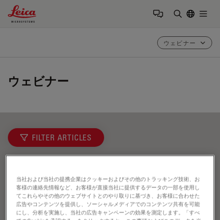
Leica Microsystems Logo
Togg
検索用語を
ウェビナー
ウェビナー
FILTER ARTICLES
EMBLイメージングセンター
当社および当社の提携企業はクッキーおよびその他のトラッキング技術、お
客様の連絡先情報など、お客様が直接当社に提供するデータの一部を使用し
てこれらやその他のウェブサイトとのやり取りに基づき、お客様に合わせた
広告やコンテンツを提供し、ソーシャルメディアでのコンテンツ共有を可能
にし、分析を実施し、当社の広告キャンペーンの効果を測定します。「すべ