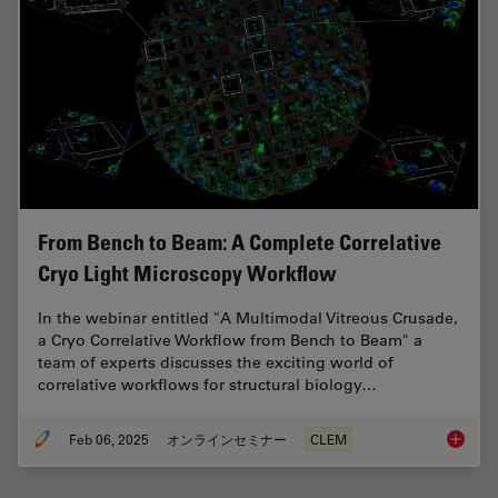
From Bench to Beam: A Complete Correlative
Cryo Light Microscopy Workflow
In the webinar entitled "A Multimodal Vitreous Crusade,
a Cryo Correlative Workflow from Bench to Beam" a
team of experts discusses the exciting world of
correlative workflows for structural biology…
Feb 06, 2025
オンラインセミナー
CLEM
From Be