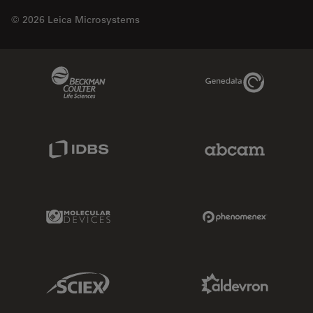
© 2026 Leica Microsystems
Beckman Coulter Link
Genedata Link
IDBS Link
Abcam Limited
Molecular Devices Link
Phenomenex L
Sciex Link
Aldevron Link