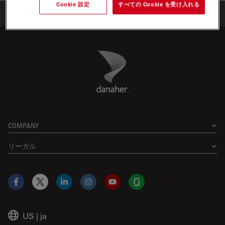
Cookie 設定
すべての Cookie を受け入れる
Home
学びと共有
ウェビナー
Danaher Logo
Footer
COMPANY
リーガル
Facebook
X
LinkedIn
Instagram
YouTube
Glassdoor
US
|
ja