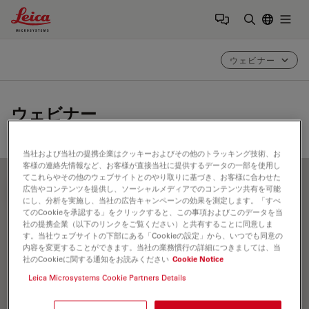
Leica Microsystems Logo
Togg
検索用語を
ウェビナー
ウェビナー
当社および当社の提携企業はクッキーおよびその他のトラッキング技術、お
客様の連絡先情報など、お客様が直接当社に提供するデータの一部を使用し
てこれらやその他のウェブサイトとのやり取りに基づき、お客様に合わせた
広告やコンテンツを提供し、ソーシャルメディアでのコンテンツ共有を可能
FILTER ARTICLES
にし、分析を実施し、当社の広告キャンペーンの効果を測定します。「すべ
てのCookieを承認する」をクリックすると、この事項およびこのデータを当
社の提携企業（以下のリンクをご覧ください）と共有することに同意しま
す。当社ウェブサイトの下部にある「Cookieの設定」から、いつでも同意の
神経変性疾患
内容を変更することができます。当社の業務慣行の詳細につきましては、当
社のCookieに関する通知をお読みください
Cookie Notice
Leica Microsystems Cookie Partners Details