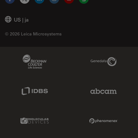
Facebook
X
LinkedIn
Instagram
YouTube
Glassdoor
US
|
ja
© 2026 Leica Microsystems
Beckman Coulter Link
Genedata Link
IDBS Link
Abcam Limited
Molecular Devices Link
Phenomenex L