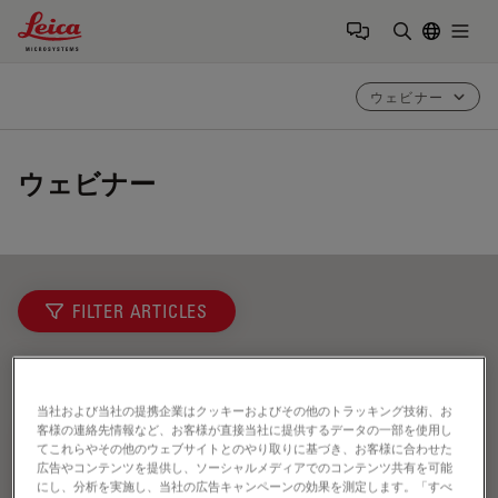
Leica Microsystems Logo
Togg
検索用語を
ウェビナー
ウェビナー
FILTER ARTICLES
歯科
当社および当社の提携企業はクッキーおよびその他のトラッキング技術、お
客様の連絡先情報など、お客様が直接当社に提供するデータの一部を使用し
てこれらやその他のウェブサイトとのやり取りに基づき、お客様に合わせた
広告やコンテンツを提供し、ソーシャルメディアでのコンテンツ共有を可能
にし、分析を実施し、当社の広告キャンペーンの効果を測定します。「すべ