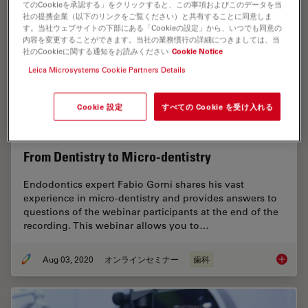
てのCookieを承認する」をクリックすると、この事項およびこのデータを当
社の提携企業（以下のリンクをご覧ください）と共有することに同意しま
す。当社ウェブサイトの下部にある「Cookieの設定」から、いつでも同意の
内容を変更することができます。当社の業務慣行の詳細につきましては、当
社のCookieに関する通知をお読みください
Cookie Notice
Leica Microsystems Cookie Partners Details
Cookie 設定
すべての Cookie を受け入れる
From Dentistry to Micro-dentistry
Endodontics expert Fabio Gorni shares his vast
experience in micro-dentistry and provides answers to
questions of the webinar participants at the end of the
recording. This webinar allows you to…
Aug 03, 2020
オンラインセミナー
歯科
From De