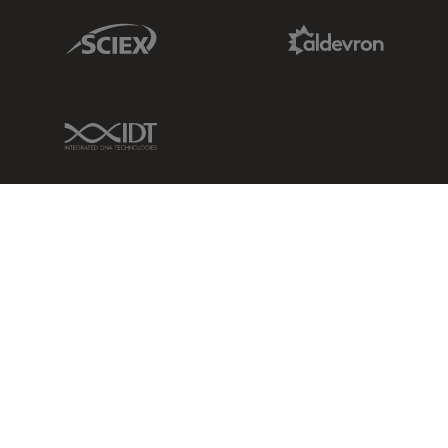
Sciex Link
Aldevron Link
IDT Link