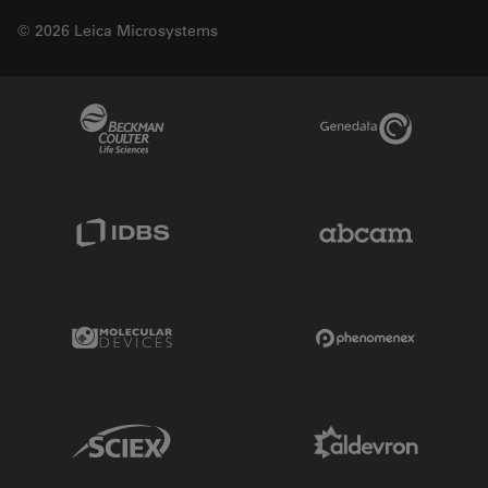
© 2026 Leica Microsystems
Beckman Coulter Link
Genedata Link
IDBS Link
Abcam Limited
Molecular Devices Link
Phenomenex L
Sciex Link
Aldevron Link