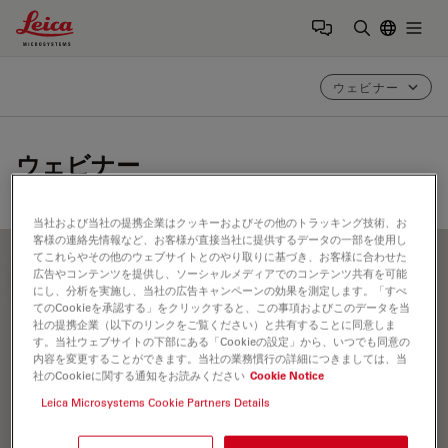
Leica Microsystems Logo
Togg
検索用語を
ウェビナー
ウェビナー
当社および当社の提携企業はクッキーおよびその他のトラッキング技術、お
客様の連絡先情報など、お客様が直接当社に提供するデータの一部を使用し
てこれらやその他のウェブサイトとのやり取りに基づき、お客様に合わせた
広告やコンテンツを提供し、ソーシャルメディアでのコンテンツ共有を可能
FILTER ARTICLES
にし、分析を実施し、当社の広告キャンペーンの効果を測定します。「すべ
てのCookieを承認する」をクリックすると、この事項およびこのデータを当
社の提携企業（以下のリンクをご覧ください）と共有することに同意しま
す。当社ウェブサイトの下部にある「Cookieの設定」から、いつでも同意の
光学系
内容を変更することができます。当社の業務慣行の詳細につきましては、当
社のCookieに関する通知をお読みください
Cookie Notice
Leica Microsystems Cookie Partners Details