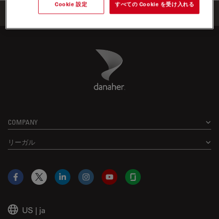
Cookie 設定
すべての Cookie を受け入れる
Home
学びと共有
ウェビナー
Danaher Logo
Footer
COMPANY
リーガル
Facebook
X
LinkedIn
Instagram
YouTube
Glassdoor
US
|
ja