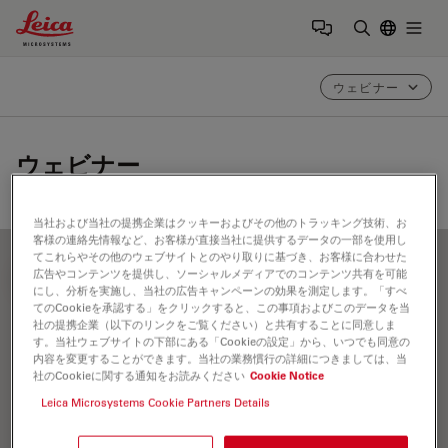
Leica Microsystems Logo
Togg
検索用語を
ウェビナー
ウェビナー
当社および当社の提携企業はクッキーおよびその他のトラッキング技術、お
客様の連絡先情報など、お客様が直接当社に提供するデータの一部を使用し
てこれらやその他のウェブサイトとのやり取りに基づき、お客様に合わせた
広告やコンテンツを提供し、ソーシャルメディアでのコンテンツ共有を可能
FILTER ARTICLES
にし、分析を実施し、当社の広告キャンペーンの効果を測定します。「すべ
てのCookieを承認する」をクリックすると、この事項およびこのデータを当
社の提携企業（以下のリンクをご覧ください）と共有することに同意しま
す。当社ウェブサイトの下部にある「Cookieの設定」から、いつでも同意の
組み立て
内容を変更することができます。当社の業務慣行の詳細につきましては、当
社のCookieに関する通知をお読みください
Cookie Notice
Leica Microsystems Cookie Partners Details