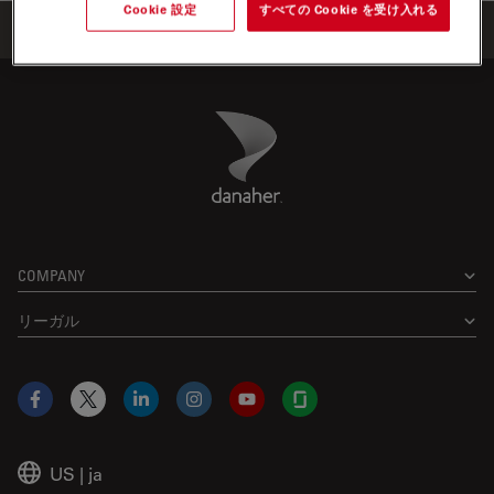
Cookie 設定
すべての Cookie を受け入れる
Home
学びと共有
ウェビナー
Danaher Logo
Footer
COMPANY
リーガル
Facebook
X
LinkedIn
Instagram
YouTube
Glassdoor
US
|
ja