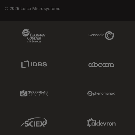
© 2026 Leica Microsystems
Beckman Coulter Link
Genedata Link
IDBS Link
Abcam Limited
Molecular Devices Link
Phenomenex L
Sciex Link
Aldevron Link