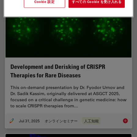
Cookie 設定
すべての Cookie を受け入れる
Development and Derisking of CRISPR
Therapies for Rare Diseases
This on-demand presentation by Dr. Fyodor Urnov and
Dr. Sadik Kassim, originally delivered at ASGCT 2025,
focused on a critical challenge in genetic medicine: how
to scale CRISPR therapies from…
Jul 31, 2025
オンラインセミナー
人工知能
Develop