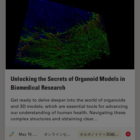
Unlocking the Secrets of Organoid Models in
Biomedical Research
Get ready to delve deeper into the world of organoids
and 3D models, which are essential tools for advancing
our understanding of human health. Navigating these
complex structures and obtaining clear…
May 19, 2025
オンラインセミナー
オルガノイド＋3D細胞培養
Unlocki