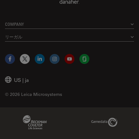
COMPANY
リーガル
Facebook
X
LinkedIn
Instagram
YouTube
Glassdoor
US
|
ja
© 2026 Leica Microsystems
Beckman Coulter Link
Genedata Link