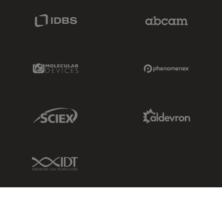
IDBS Link
Abcam Limited
Molecular Devices Link
Phenomenex L
Sciex Link
Aldevron Link
IDT Link