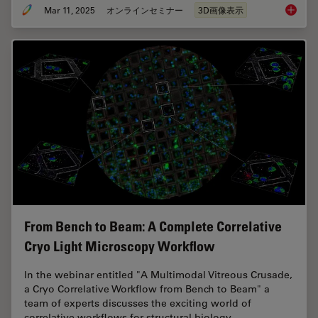
Mar 11, 2025
オンラインセミナー
3D画像表示
Designi
From Bench to Beam: A Complete Correlative
Cryo Light Microscopy Workflow
In the webinar entitled "A Multimodal Vitreous Crusade,
a Cryo Correlative Workflow from Bench to Beam" a
team of experts discusses the exciting world of
correlative workflows for structural biology…