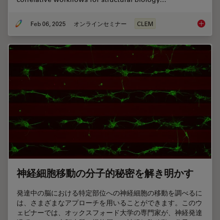
Feb 06, 2025
オンラインセミナー
CLEM
From Be
神経細胞移動の分子的秘密を解き明かす
発達中の脳における特定部位への神経細胞の移動を調べるに
は、さまざまなアプローチを用いることができます。このウ
ェビナーでは、オックスフォード大学の専門家が、神経発達