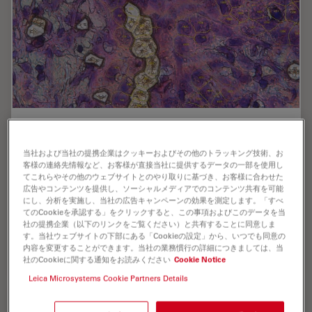
AI meets Deep Visual Proteomics (DVP) to
Advance Disease Research
当社および当社の提携企業はクッキーおよびその他のトラッキング技術、お
客様の連絡先情報など、お客様が直接当社に提供するデータの一部を使用し
In this webinar, Dr. Andreas Mund will introduce a
てこれらやその他のウェブサイトとのやり取りに基づき、お客様に合わせた
広告やコンテンツを提供し、ソーシャルメディアでのコンテンツ共有を可能
cutting-edge platform that merges Deep Visual
にし、分析を実施し、当社の広告キャンペーンの効果を測定します。「すべ
Proteomics (DVP) with AI-powered pathology models,
てのCookieを承認する」をクリックすると、この事項およびこのデータを当
enabling high-resolution mapping of key regions in…
社の提携企業（以下のリンクをご覧ください）と共有することに同意しま
す。当社ウェブサイトの下部にある「Cookieの設定」から、いつでも同意の
内容を変更することができます。当社の業務慣行の詳細につきましては、当
Oct 16, 2025
オンラインセミナー
レーザーマイクロダイセクション（LMD）
AI meet
社のCookieに関する通知をお読みください
Cookie Notice
Leica Microsystems Cookie Partners Details