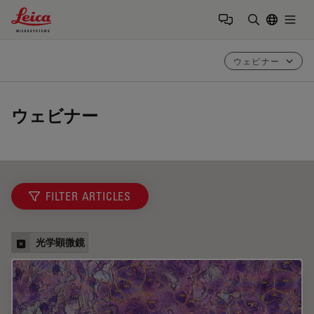
Leica Microsystems Logo
Togg
検索用語を
ウェビナー
ウェビナー
FILTER ARTICLES
光学顕微鏡