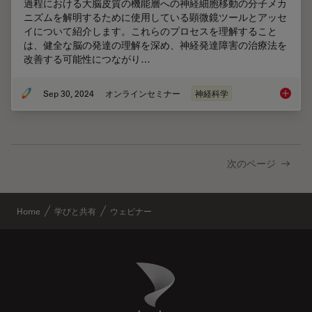
過程における大脳皮質の機能層への神経細胞移動の分子メカ
ニズムを解明するために使用している顕微鏡ツールとアッセ
イについて紹介します。これらのプロセスを理解すること
は、健全な脳の発達の理解を深め、神経発達障害の治療法を
改善する可能性につながり…
Sep 30, 2024
オンラインセミナー
神経科学
神経細
次のページ
Home
学びと共有
ウェビナー
Danaher Logo
Footer