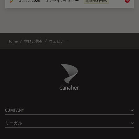
Jul 22, 2025
オンラインセミナー
電顕試料作製
Integra
Home
学びと共有
ウェビナー
Danaher Logo
Footer
COMPANY
リーガル