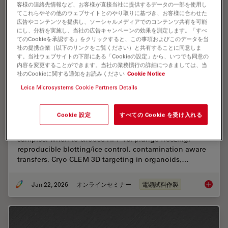
客様の連絡先情報など、お客様が直接当社に提供するデータの一部を使用し
てこれらやその他のウェブサイトとのやり取りに基づき、お客様に合わせた
広告やコンテンツを提供し、ソーシャルメディアでのコンテンツ共有を可能
にし、分析を実施し、当社の広告キャンペーンの効果を測定します。「すべ
てのCookieを承認する」をクリックすると、この事項およびこのデータを当
社の提携企業（以下のリンクをご覧ください）と共有することに同意しま
す。当社ウェブサイトの下部にある「Cookieの設定」から、いつでも同意の
内容を変更することができます。当社の業務慣行の詳細につきましては、当
社のCookieに関する通知をお読みください
Cookie Notice
Leica Microsystems Cookie Partners Details
High-Pressure Freezing for Organoids: Cryo
CLEM & FIB Lift Out
Cookie 設定
すべての Cookie を受け入れる
Master cryo EM workflow steps for challenging 3D
samples: when to choose HPF vs. plunge freezing,
reproducible blotting/ice control, contamination aware
transfers, Cryo CLEM 3D targeting in organoids,…
Jan 22, 2026
オンラインセミナー
電顕試料作製
High-Pr