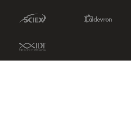
Sciex Link
Aldevron Link
IDT Link