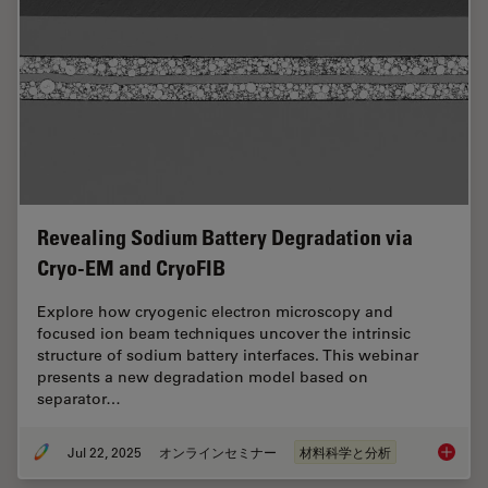
Revealing Sodium Battery Degradation via
Cryo-EM and CryoFIB
Explore how cryogenic electron microscopy and
focused ion beam techniques uncover the intrinsic
structure of sodium battery interfaces. This webinar
presents a new degradation model based on
separator…
Jul 22, 2025
オンラインセミナー
材料科学と分析
Reveali