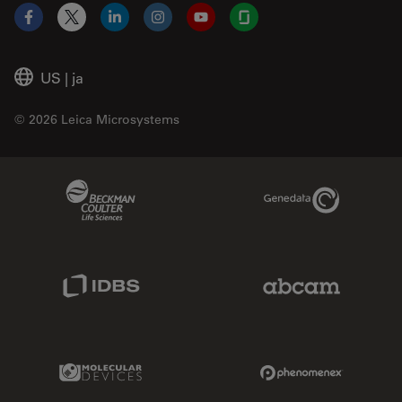
Facebook
X
LinkedIn
Instagram
YouTube
Glassdoor
US
|
ja
© 2026 Leica Microsystems
Beckman Coulter Link
Genedata Link
IDBS Link
Abcam Limited
Molecular Devices Link
Phenomenex L