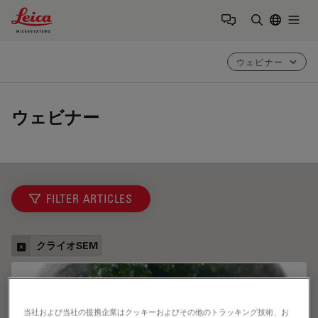
Leica Microsystems Logo
Togg
検索用語を
ウェビナー
ウェビナー
FILTER ARTICLES
クライオSEM
当社および当社の提携企業はクッキーおよびその他のトラッキング技術、お