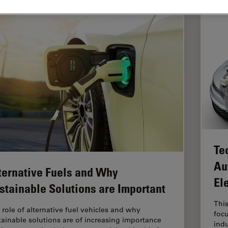
Te
Au
ternative Fuels and Why
El
stainable Solutions are Important
Thi
 role of alternative fuel vehicles and why
focu
tainable solutions are of increasing importance
indu