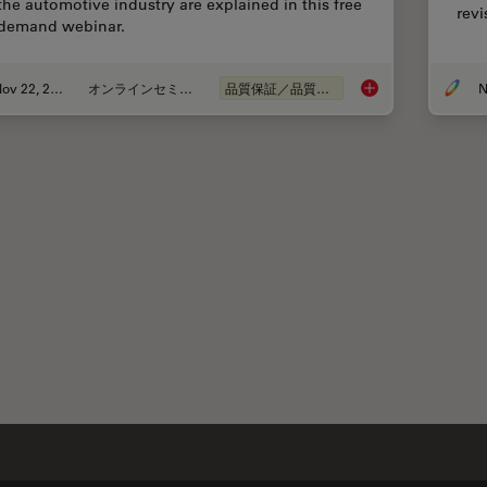
 the automotive industry are explained in this free
revi
demand webinar.
Nov 22, 2022
オンラインセミナー
品質保証／品質管理
N
Alternative Fuels a