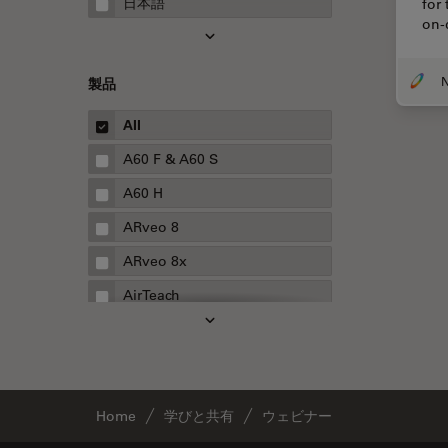
日本語
for
on-
FRAP
FRET
製品
Fテクニック
All
HyD
A60 F & A60 S
Inverted Microscopy
A60 H
Neuro-Oncology
ARveo 8
Neurovascular Surgery
ARveo 8x
Red Reflex
AirTeach
SEM
Aivia
Service
Cell DIVE
STED
Cleanliness Analysis Systems
STELLARISの機能
Home
学びと共有
ウェビナー
DM IL LED
TEM