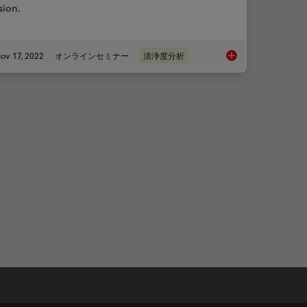
sion.
ov 17, 2022
オンラインセミナー
清浄度分析
nd Why Sustainable Solutions are Important
Technical Cleanliness