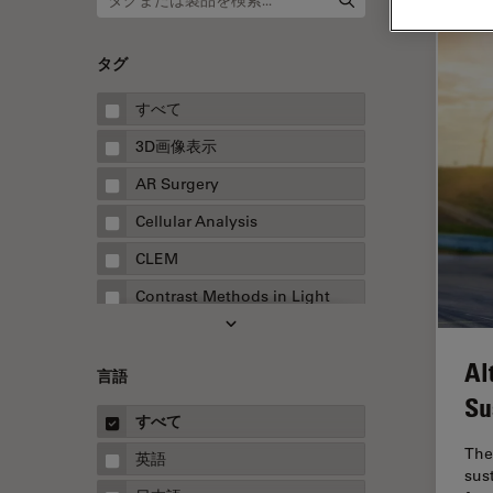
タグ
すべて
3D画像表示
AR Surgery
Cellular Analysis
CLEM
Contrast Methods in Light
Microscopy
Drosophila Research
Al
言語
EMBLイメージングセンター
Su
すべて
FLIM（蛍光寿命イメージング顕
微鏡法）
The
英語
sus
FluoSync