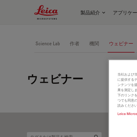
Leica Microsystems Logo
製品紹介
アプリケ
Science Lab
作者
機関
ウェビナー
当社および
ウェビナー
に提供する
ンテンツを
果を測定しま
下のリンクを
つでも同意の
読みくださ
Leica Micro
マ