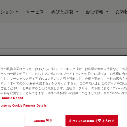
お気
ーション
サービス
学びと共有
会社情報
当社の提携企業はクッキーおよびその他のトラッキング技術、お客様の連絡先情報など、お
データの一部を使用してこれらやその他のウェブサイトとのやり取りに基づき、お客様に合
提供し、ソーシャルメディアでのコンテンツ共有を可能にし、分析を実施し、当社の広告キ
す。「すべてのCookieを承認する」をクリックすると、この事項およびこのデータを当
ご覧ください）と共有することに同意します。当社ウェブサイトの下部にある「Cookie
内容を変更することができます。当社の業務慣行の詳細につきましては、当社のCookie
い
Cookie Notice
systems Cookie Partners Details
Cookie 設定
すべての Cookie を受け入れる
イクロエレクトロニクス