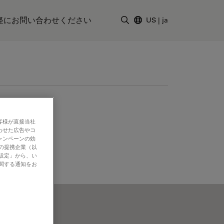
軽にお問い合わせください
US
|
ja
検索用語を入力
客様が直接当社
わせた広告やコ
ャンペーンの効
社の提携企業（以
の設定」から、い
に関する通知をお