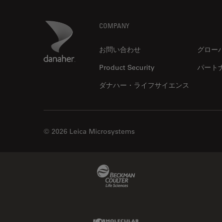
DM ILM
Thunderイメージング
Footer
Danaher Logo
DM1000
COMPANY
TIRF
DM1000 LED
Upright Microscopy
お問い合わせ
グロー
DM4 B & DM6 B
アプリケーションノート
Product Security
パート
DM4 M
イオンビームミリング
ダナハー・ライフサイエンス
DM4 P, DM750 P & Visoria P
インダストリー
DM500
インペリアル・カレッジ・ロン
ドンイメージングハブ
DM6 FS
© 2026 Leica Microsystems
ウイルス学
DM750
ウルトラミクロトーム
DM750 M
Beckman Coulter Link
エルゴノミクス
DM8000 M & DM12000 M
エレクトロニクスおよび半導体
DMi1
産業
DMi8
Molecular Devices Link
エレクトロニクスのための断面