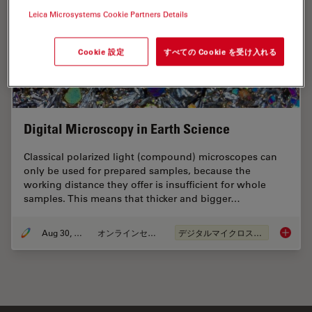
Leica Microsystems Cookie Partners Details
Cookie 設定
すべての Cookie を受け入れる
Digital Microscopy in Earth Science
Classical polarized light (compound) microscopes can
only be used for prepared samples, because the
working distance they offer is insufficient for whole
samples. This means that thicker and bigger…
Aug 30, 2017
オンラインセミナー
デジタルマイクロスコープ
Digital