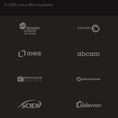
© 2026 Leica Microsystems
Beckman Coulter Link
Genedata Link
IDBS Link
Abcam Limited
Molecular Devices Link
Phenomenex L
Sciex Link
Aldevron Link