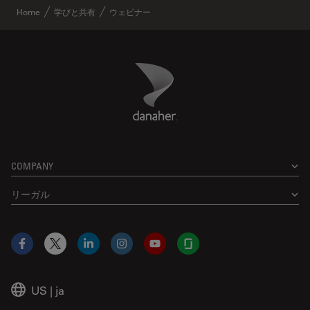
Home
学びと共有
ウェビナー
Danaher Logo
Footer
COMPANY
リーガル
Facebook
X
LinkedIn
Instagram
YouTube
Glassdoor
US
|
ja