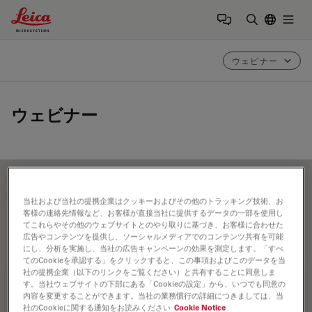
Leica Microsystems Logo
Togg
検索用語を
ウェビナー
ウェビナー
FILTER ARTICLES
当社および当社の提携企業はクッキーおよびその他のトラッキング技術、お
客様の連絡先情報など、お客様が直接当社に提供するデータの一部を使用し
てこれらやその他のウェブサイトとのやり取りに基づき、お客様に合わせた
広告やコンテンツを提供し、ソーシャルメディアでのコンテンツ共有を可能
偏光
にし、分析を実施し、当社の広告キャンペーンの効果を測定します。「すべ
てのCookieを承認する」をクリックすると、この事項およびこのデータを当
社の提携企業（以下のリンクをご覧ください）と共有することに同意しま
す。当社ウェブサイトの下部にある「Cookieの設定」から、いつでも同意の
内容を変更することができます。当社の業務慣行の詳細につきましては、当
社のCookieに関する通知をお読みください
Cookie Notice