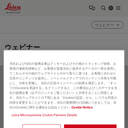
Leica Microsystems Logo
Togg
検索用語を
ウェビナー
ウェビナー
当社および当社の提携企業はクッキーおよびその他のトラッキング技術、お
客様の連絡先情報など、お客様が直接当社に提供するデータの一部を使用し
てこれらやその他のウェブサイトとのやり取りに基づき、お客様に合わせた
広告やコンテンツを提供し、ソーシャルメディアでのコンテンツ共有を可能
FILTER ARTICLES
にし、分析を実施し、当社の広告キャンペーンの効果を測定します。「すべ
てのCookieを承認する」をクリックすると、この事項およびこのデータを当
社の提携企業（以下のリンクをご覧ください）と共有することに同意しま
す。当社ウェブサイトの下部にある「Cookieの設定」から、いつでも同意の
コーティング
内容を変更することができます。当社の業務慣行の詳細につきましては、当
社のCookieに関する通知をお読みください
Cookie Notice
Leica Microsystems Cookie Partners Details