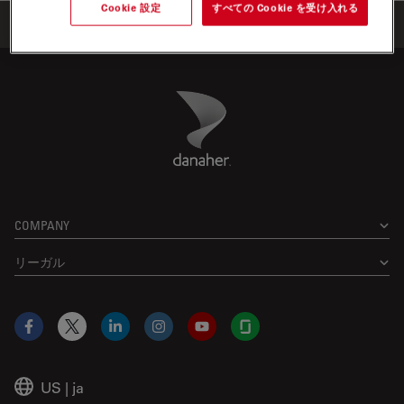
Cookie 設定
すべての Cookie を受け入れる
Home
学びと共有
ウェビナー
Danaher Logo
Footer
COMPANY
リーガル
Facebook
X
LinkedIn
Instagram
YouTube
Glassdoor
US
|
ja