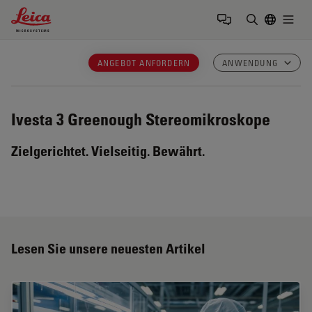
Leica Microsystems Logo
Togg
Suchbegrif
ANGEBOT ANFORDERN
ANWENDUNG
Ivesta 3
Greenough Stereomikroskope
Zielgerichtet. Vielseitig. Bewährt.
Lesen Sie unsere neuesten Artikel