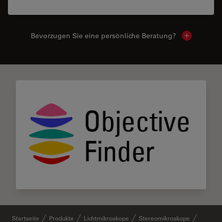
Bevorzugen Sie eine persönliche Beratung?
Show local
Startseite
Produkte
Lichtmikroskope
Stereomikroskope