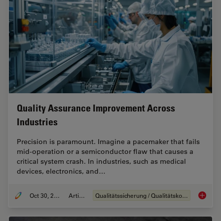
Quality Assurance Improvement Across
Industries
Precision is paramount. Imagine a pacemaker that fails
mid-operation or a semiconductor flaw that causes a
critical system crash. In industries, such as medical
devices, electronics, and…
Oct 30, 2025
Artikel
Qualitätssicherung / Qualitätskontrolle
Quality