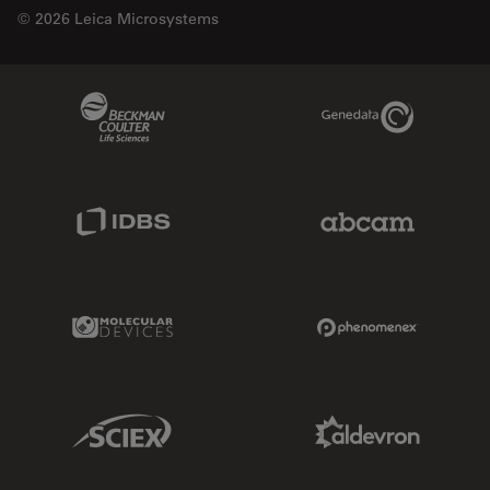
© 2026 Leica Microsystems
Beckman Coulter Link
Genedata Link
IDBS Link
Abcam Limited
Molecular Devices Link
Phenomenex L
Sciex Link
Aldevron Link