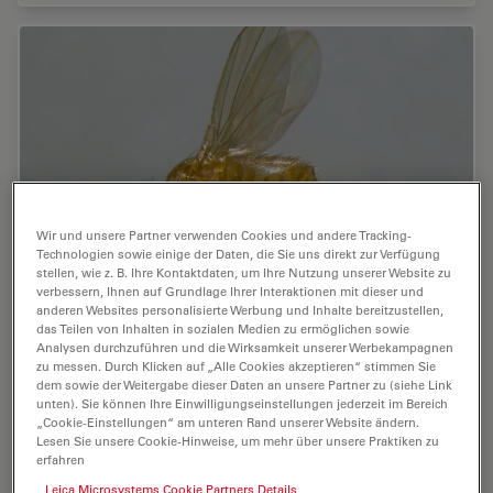
Wir und unsere Partner verwenden Cookies und andere Tracking-
Technologien sowie einige der Daten, die Sie uns direkt zur Verfügung
stellen, wie z. B. Ihre Kontaktdaten, um Ihre Nutzung unserer Website zu
verbessern, Ihnen auf Grundlage Ihrer Interaktionen mit dieser und
A Guide to Using Microscopy for Drosophila
anderen Websites personalisierte Werbung und Inhalte bereitzustellen,
das Teilen von Inhalten in sozialen Medien zu ermöglichen sowie
(Fruit Fly) Research
Analysen durchzuführen und die Wirksamkeit unserer Werbekampagnen
zu messen. Durch Klicken auf „Alle Cookies akzeptieren“ stimmen Sie
dem sowie der Weitergabe dieser Daten an unsere Partner zu (siehe Link
The fruit fly, typically Drosophila melanogaster, has
unten). Sie können Ihre Einwilligungseinstellungen jederzeit im Bereich
been used as a model organism for over a century. One
„Cookie-Einstellungen“ am unteren Rand unserer Website ändern.
reason is that many disease-related genes are shared
Lesen Sie unsere Cookie-Hinweise, um mehr über unsere Praktiken zu
between Drosophila and humans. It is…
erfahren
Leica Microsystems Cookie Partners Details