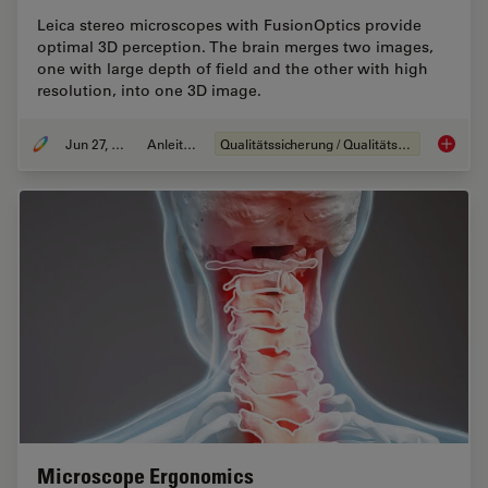
Leica stereo microscopes with FusionOptics provide
optimal 3D perception. The brain merges two images,
one with large depth of field and the other with high
resolution, into one 3D image.
Jun 27, 2023
Anleitung
Qualitätssicherung / Qualitätskontrolle
What is
Microscope Ergonomics