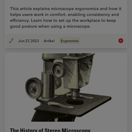
This article explains microscope ergonomics and how it
helps users work in comfort, enabling consistency and
efficiency. Learn how to set up the workplace to keep
good posture when using a microscope.
Jun 27, 2023
Artikel
Ergonomie
Microsc
The History of Stereo Microscopy