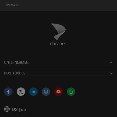
Ivesta 3
Danaher Logo
Footer
UNTERNEHMEN
RECHTLICHES
Facebook
X
LinkedIn
Instagram
YouTube
Glassdoor
US
|
de