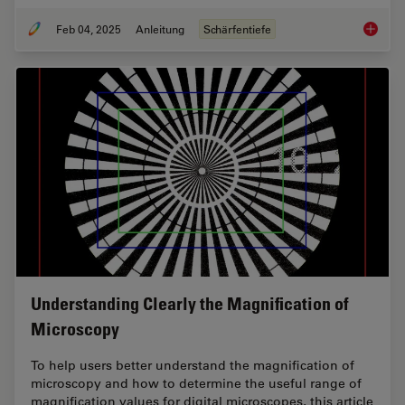
Feb 04, 2025
Anleitung
Schärfentiefe
Depth o
Understanding Clearly the Magnification of
Microscopy
To help users better understand the magnification of
microscopy and how to determine the useful range of
magnification values for digital microscopes, this article