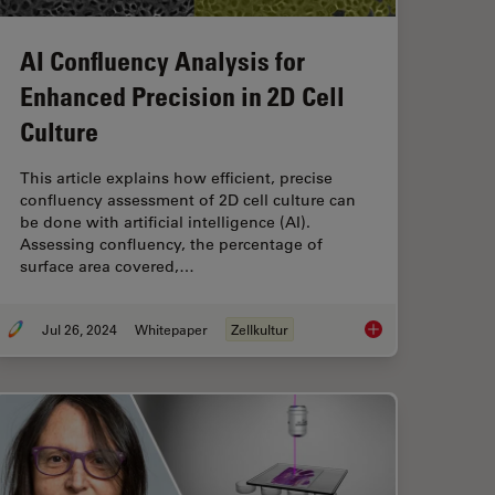
AI Confluency Analysis for
Enhanced Precision in 2D Cell
Culture
This article explains how efficient, precise
confluency assessment of 2D cell culture can
be done with artificial intelligence (AI).
Assessing confluency, the percentage of
surface area covered,…
Jul 26, 2024
Whitepaper
Zellkultur
d Efficiency with AI-Enhanced Cell Counting
AI Confluency Analys