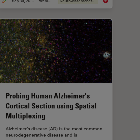
Sep 30, 2024
Webinar
Neurowissenschaften
e Imaging Techniques for GPCR Signaling
Revealing Neuronal 
Probing Human Alzheimer's
Cortical Section using Spatial
Multiplexing
Alzheimer’s disease (AD) is the most common
neurodegenerative disease and is