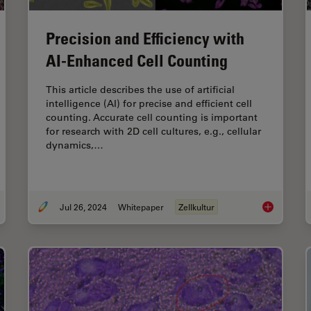
Precision and Efficiency with
AI-Enhanced Cell Counting
This article describes the use of artificial
intelligence (AI) for precise and efficient cell
counting. Accurate cell counting is important
for research with 2D cell cultures, e.g., cellular
dynamics,…
Jul 26, 2024
Whitepaper
Zellkultur
eraging AI for Efficient Analysis of Cell Transfection
Precision an