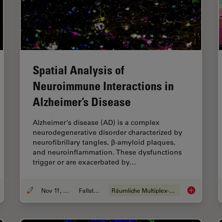
Spatial Analysis of
Neuroimmune Interactions in
Alzheimer’s Disease
Alzheimer’s disease (AD) is a complex
neurodegenerative disorder characterized by
neurofibrillary tangles, β-amyloid plaques,
and neuroinflammation. These dysfunctions
trigger or are exacerbated by…
Nov 11, 2024
Fallstudie
Räumliche Multiplex-Analyse
 to Study Gene Regulatory Networks in Embryonic Development
Spatial Anal