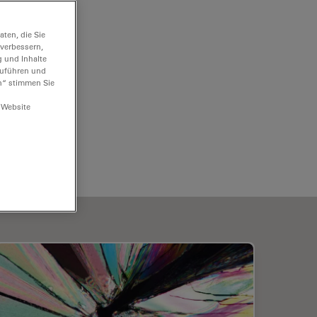
ten, die Sie
 verbessern,
g und Inhalte
hzuführen und
n“ stimmen Sie
 Website