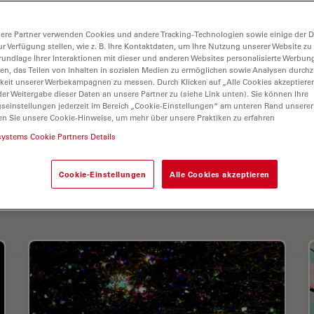
systems in drei Divisionen gegliedert, die alle zu
 Anbietern in ihrem jeweiligen Bereich gehören:
ere Partner verwenden Cookies und andere Tracking-Technologien sowie einige der Da
Industrie und Medizin.
ur Verfügung stellen, wie z. B. Ihre Kontaktdaten, um Ihre Nutzung unserer Website zu
rundlage Ihrer Interaktionen mit dieser und anderen Websites personalisierte Werbun
Produktionsstandorten in 5 Ländern, Vertriebs- und
llen, das Teilen von Inhalten in sozialen Medien zu ermöglichen sowie Analysen durc
keit unserer Werbekampagnen zu messen. Durch Klicken auf „Alle Cookies akzeptiere
internationalen Händlernetz vertreten. Der
er Weitergabe dieser Daten an unsere Partner zu (siehe Link unten). Sie können Ihre
utschland.
gseinstellungen jederzeit im Bereich „Cookie-Einstellungen“ am unteren Rand unserer
en Sie unsere Cookie-Hinweise, um mehr über unsere Praktiken zu erfahren
systems Cookie Partners Details
Cookie-Einstellungen
Alle Cookies akzeptieren