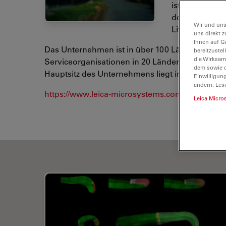
ist Leica Micro
den führenden
Wir und uns
Life Science, 
uns direkt z
Ihnen auf G
Das Unternehmen ist in über 100 Ländern mit 6 
bereitzuste
die Wirksam
Serviceorganisationen in 20 Ländern und einem 
dem sowie d
Hauptsitz des Unternehmens liegt in Wetzlar, De
Einwilligun
ändern. Les
https://www.leica-microsystems.com/de
Leica Micro