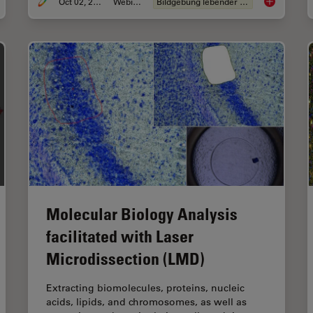
Oct 02, 2024
Webinar
Bildgebung lebender Zellen
tfaden zur Räumlichen Biologie
Cutting-Edg
Molecular Biology Analysis
facilitated with Laser
Microdissection (LMD)
Extracting biomolecules, proteins, nucleic
acids, lipids, and chromosomes, as well as