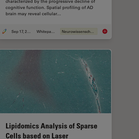
characterized by the progressive decline of
cognitive function. Spatial profiling of AD
brain may reveal cellular…
Sep 17, 2024
Whitepaper
Neurowissenschaften
ology Analysis facilitated with Laser Microdissection (LMD)
Probing Human Alzhei
Lipidomics Analysis of Sparse
Cells based on Laser