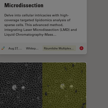
Microdissection
Delve into cellular intricacies with high-
coverage targeted lipidomics analysis of
sparse cells. This advanced method,
integrating Laser Microdissection (LMD) and
Liquid Chromatography-Mass…
Aug 27, 2024
Whitepaper
Räumliche Multiplex-Analyse
terine Regenerative Therapies with Endometrial Organoids
Lipidomics Analysis 