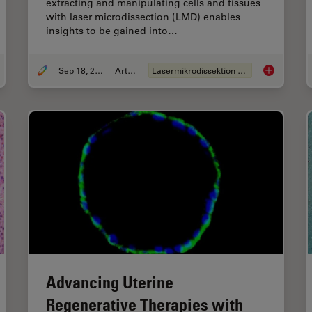
extracting and manipulating cells and tissues
with laser microdissection (LMD) enables
insights to be gained into…
Sep 18, 2024
Artikel
Lasermikrodissektion (LMD)
robielle Welten erforschen: Räumliche Interaktionen in 3D Lebensmittelmatrizen
Molecular Bi
Advancing Uterine
Regenerative Therapies with