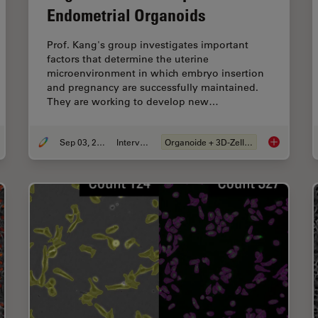
Endometrial Organoids
Prof. Kang's group investigates important
factors that determine the uterine
microenvironment in which embryo insertion
and pregnancy are successfully maintained.
They are working to develop new…
Sep 03, 2024
Interview
Organoide + 3D-Zellkultur
tial Metabolomics: Exploring Tumor Complexity and Therapeutic Insights
Advancing U