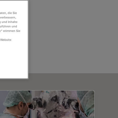
ten, die Sie
 verbessern,
g und Inhalte
hzuführen und
n“ stimmen Sie
 Website