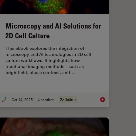
Microscopy and AI Solutions for
2D Cell Culture
This eBook explores the integration of
microscopy and AI technologies in 2D cell
culture workflows. It highlights how
traditional imaging methods—such as
brightfield, phase contrast, and…
Oct 14, 2025
Übersicht
Zellkultur
ep Visual Proteomics (DVP) to Advance Disease Research
Microscopy and AI So