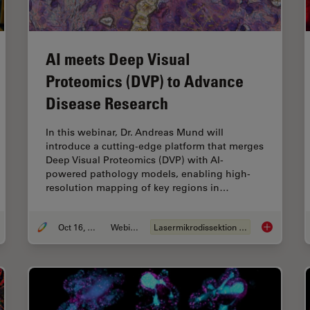
AI meets Deep Visual
Proteomics (DVP) to Advance
Disease Research
In this webinar, Dr. Andreas Mund will
introduce a cutting-edge platform that merges
Deep Visual Proteomics (DVP) with AI-
powered pathology models, enabling high-
resolution mapping of key regions in…
Oct 16, 2025
Webinar
Lasermikrodissektion (LMD)
lity Assurance Improvement Across Industries
AI meets De