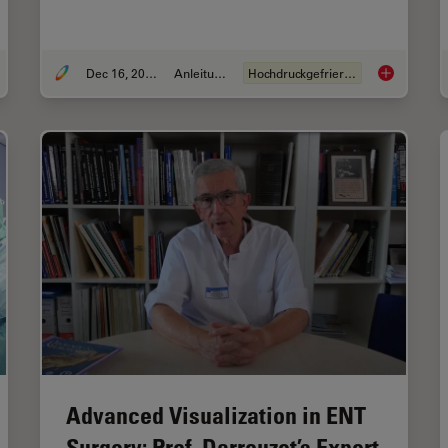
Dec 16, 2025
Anleitung
Hochdruckgefrieren
tors to Consider When Selecting a Research Microscope
Brief Introd
Advanced Visualization in ENT
Surgery: Prof. Darrouzet’s Expert