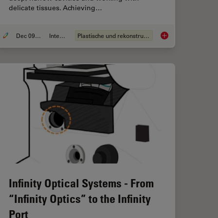
delicate tissues. Achieving…
Dec 09, 2025
Interview
Plastische und rekonstruktive Chirurgie
uction to High-Pressure Freezing for Cryo-Fixation
Advanced Visualizat
Infinity Optical Systems - From
“Infinity Optics” to the Infinity
Port