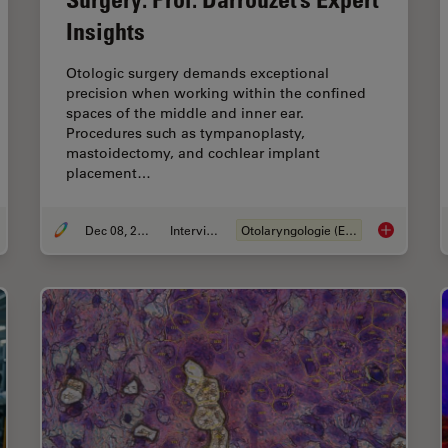
Insights
Otologic surgery demands exceptional
precision when working within the confined
spaces of the middle and inner ear.
Procedures such as tympanoplasty,
mastoidectomy, and cochlear implant
placement…
Dec 08, 2025
Interview
Otolaryngologie (ENT)
anced Visualization: Transforming Minimally Invasive Spine Surgery
Advanced Vis