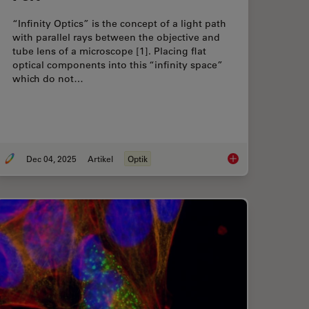
“Infinity Optics” is the concept of a light path
with parallel rays between the objective and
tube lens of a microscope [1]. Placing flat
optical components into this “infinity space”
which do not…
Dec 04, 2025
Artikel
Optik
ualization in ENT Surgery: Prof. Darrouzet’s Expert Insights
Infinity Optical Syste