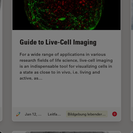
Guide to Live-Cell Imaging
For a wide range of applications in various
research fields of life science, live-cell imaging
is an indispensable tool for visualizing cells in
a state as close to in vivo, i.e. living and
active, as…
Jan 12, 2026
Leitfaden
Bildgebung lebender Zellen
h-Pressure Freezing for Organoids: Cryo CLEM &
FIB
Lift Out
Guide to Liv