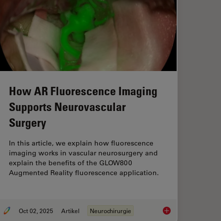
How AR Fluorescence Imaging
Supports Neurovascular
Surgery
In this article, we explain how fluorescence
imaging works in vascular neurosurgery and
explain the benefits of the GLOW800
Augmented Reality fluorescence application.
Oct 02, 2025
Artikel
Neurochirurgie
ng-Term Imaging in 3D with Light Sheet Microscopy
How AR Fluorescenc