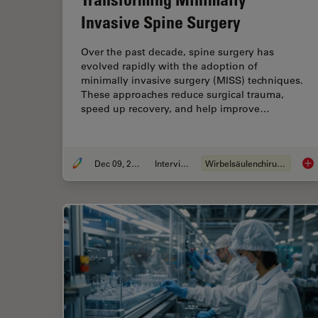
Invasive Spine Surgery
Over the past decade, spine surgery has
evolved rapidly with the adoption of
minimally invasive surgery (MISS) techniques.
These approaches reduce surgical trauma,
speed up recovery, and help improve…
Dec 09, 2025
Interview
Wirbelsäulenchirurgie
Adv