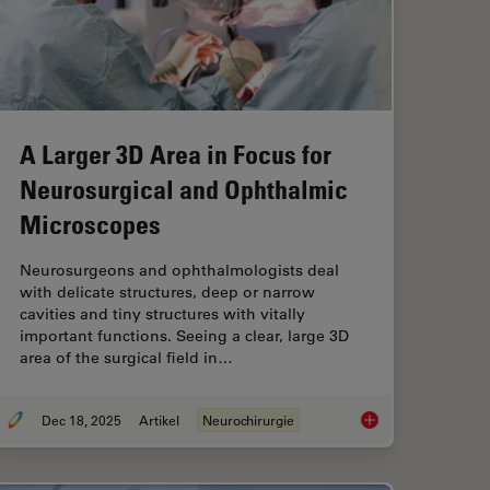
A Larger 3D Area in Focus for
Neurosurgical and Ophthalmic
Microscopes
Neurosurgeons and ophthalmologists deal
with delicate structures, deep or narrow
cavities and tiny structures with vitally
important functions. Seeing a clear, large 3D
area of the surgical field in…
Dec 18, 2025
Artikel
Neurochirurgie
e-Cell Imaging
A Larger 3D Area in