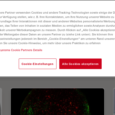
systems in drei Divisionen gegliedert, die alle zu
 Anbietern in ihrem jeweiligen Bereich gehören:
ere Partner verwenden Cookies und andere Tracking-Technologien sowie einige der Da
Industrie und Medizin.
ur Verfügung stellen, wie z. B. Ihre Kontaktdaten, um Ihre Nutzung unserer Website zu
rundlage Ihrer Interaktionen mit dieser und anderen Websites personalisierte Werbun
Produktionsstandorten in 5 Ländern, Vertriebs- und
llen, das Teilen von Inhalten in sozialen Medien zu ermöglichen sowie Analysen durc
keit unserer Werbekampagnen zu messen. Durch Klicken auf „Alle Cookies akzeptiere
internationalen Händlernetz vertreten. Der
er Weitergabe dieser Daten an unsere Partner zu (siehe Link unten). Sie können Ihre
utschland.
gseinstellungen jederzeit im Bereich „Cookie-Einstellungen“ am unteren Rand unserer
en Sie unsere Cookie-Hinweise, um mehr über unsere Praktiken zu erfahren
systems Cookie Partners Details
Cookie-Einstellungen
Alle Cookies akzeptieren