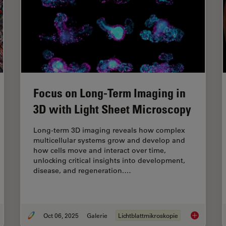
Focus on Long-Term Imaging in
3D with Light Sheet Microscopy
Long-term 3D imaging reveals how complex
multicellular systems grow and develop and
how cells move and interact over time,
unlocking critical insights into development,
disease, and regeneration.…
Oct 06, 2025
Galerie
Lichtblattmikroskopie
Powered Hi-Plex Spatial Analysis Tools for Breast Cancer Research
Focus on Lo