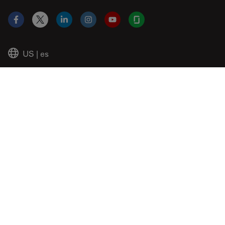
Facebook
X
LinkedIn
Instagram
YouTube
Glassdoor
US
|
es
© 2026 Leica Microsystems
Beckman Coulter Link
Genedata Link
IDBS Link
Abcam Limited
Molecular Devices Link
Phenomenex L