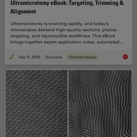
Ultramicrotomy eBook: Targeting, Trimming &
Alignment
Ultramicrotomy is evolving rapidly, and today’s
microscopes demand high‑quality sections, precise
targeting, and reproducible workflows. This eBook
brings together expert application notes, automated…
Feb 11, 2026
Overview
Ultramicrotomía
Ultrami