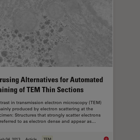
rusing Alternatives for Automated
aining of TEM Thin Sections
trast in transmission electron microscopy (TEM)
mainly produced by electron scattering at the
cimen: Structures that strongly scatter electrons
 referred to as electron dense and appear as…
eb 04, 2013
Article
TEM
Perusing Alternative