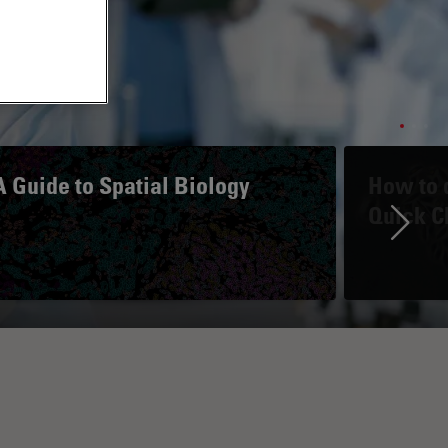
A Guide to Spatial Biology
How to d
Quick C
Ne