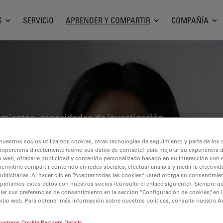
S
SERVICIO
APRENDER Y COMPARTIR
COMPAÑÍA
cimientos, capacidades de investigación
pía en diversos campos científicos.
nuestros socios utilizamos cookies, otras tecnologías de seguimiento y parte de los
precisa, interpretación de imágenes y
roporciona directamente (como sus datos de contacto) para mejorar su experiencia 
 información detallada sobre
o web, ofrecerle publicidad y contenido personalizado basado en su interacción con e
permitirle compartir contenido en redes sociales, efectuar análisis y medir la efectivi
ención de imágenes, preparación de
licitarias. Al hacer clic en “Aceptar todas las cookies”, usted otorga su consentimie
partamos estos datos con nuestros socios (consulte el enlace siguiente). Siempre qu
mas tratados incluyen la biología
r sus preferencias de consentimiento en la sección “Configuración de cookies”, en la
ón del cáncer, con especial atención a
sitio web. Para obtener más información sobre nuestras políticas, consulte nuestro A
guardia.
systems Cookie Partners Details