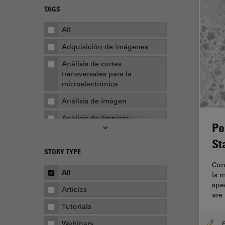
TAGS
All
Adquisición de imágenes
Análisis de cortes
transversales para la
microelectrónica
Análisis de imágen
Análisis de limpieza
Pe
Análisis multiplex espacial
St
STORY TYPE
Apertura numérica
Con
AR Surgery
All
is 
spe
Automoción y transporte
Articles
are
Biofarmacia
Tutorials
Biología celular
Webinars
F