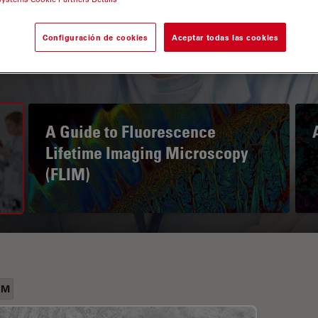
Configuración de cookies
Aceptar todas las cookies
A Guide to Fluorescence
Lifetime Imaging Microscopy
(FLIM)
EM