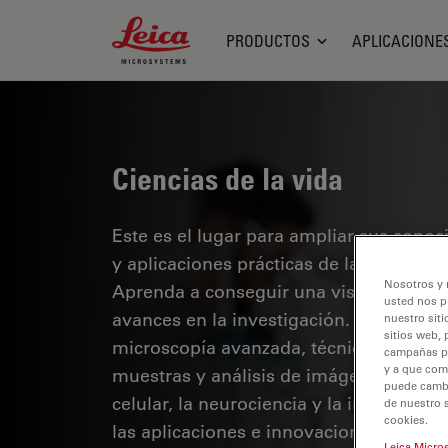
Leica Microsystems Logo
PRODUCTOS
APLICACIONE
Ciencias de la vida
Este es el lugar para ampliar sus cono
y aplicaciones prácticas de la microsco
Nosotros y 
Aprenda a conseguir una visualización 
usted nos p
avances en la investigación. Encuentre
nuestro siti
sitios web, 
microscopía avanzada, técnicas de obt
campañas pub
y a que com
muestras y análisis de imágenes. Los te
puede cambia
celular, la neurociencia y la investigaci
de nuestro 
cookies.
las aplicaciones e innovaciones de van
Leica Micro