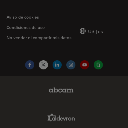
Aviso de cookies
Condiciones de uso
US
|
es
No vender ni compartir mis datos
Facebook
X
LinkedIn
Instagram
YouTube
Glassdoor
Abcam Limited Link
Aldevron Link