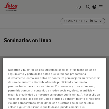
Leica Microsystems Logo
Togg
Introduzca
SEMINARIOS EN LÍNEA
Seminarios en línea
FILTER ARTICLES
Nosotros y nuestros socios utilizamos cookies, otras tecnologías de
seguimiento y parte de los datos que usted nos proporciona
directamente (como sus datos de contacto) para mejorar su experiencia
de uso de nuestro sitio web, ofrecerle publicidad y contenido
Análisis de cortes transversales para la
personalizado basado en su interacción con este y otros sitios web,
microelectrónica
permitirle compartir contenido en redes sociales, efectuar análisis y
medir la efectividad de nuestras campañas publicitarias. Al hacer clic en
“Aceptar todas las cookies”, usted otorga su consentimiento al respecto
y a que compartamos estos datos con nuestros socios (consulte el
enlace siguiente). Siempre que lo desee, puede cambiar sus