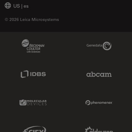
US
|
es
© 2026 Leica Microsystems
Beckman Coulter Link
Genedata Link
IDBS Link
Abcam Limited
Molecular Devices Link
Phenomenex L
Sciex Link
Aldevron Link