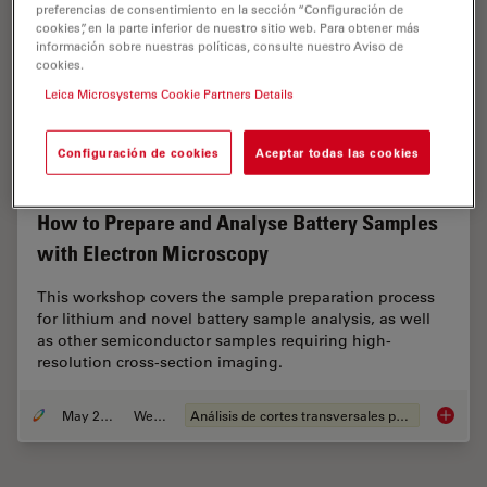
preferencias de consentimiento en la sección “Configuración de
cookies”, en la parte inferior de nuestro sitio web. Para obtener más
información sobre nuestras políticas, consulte nuestro Aviso de
cookies.
Leica Microsystems Cookie Partners Details
Configuración de cookies
Aceptar todas las cookies
How to Prepare and Analyse Battery Samples
with Electron Microscopy
This workshop covers the sample preparation process
for lithium and novel battery sample analysis, as well
as other semiconductor samples requiring high-
resolution cross-section imaging.
May 25, 2023
Webinar
Análisis de cortes transversales para la microelectrónica
How to 