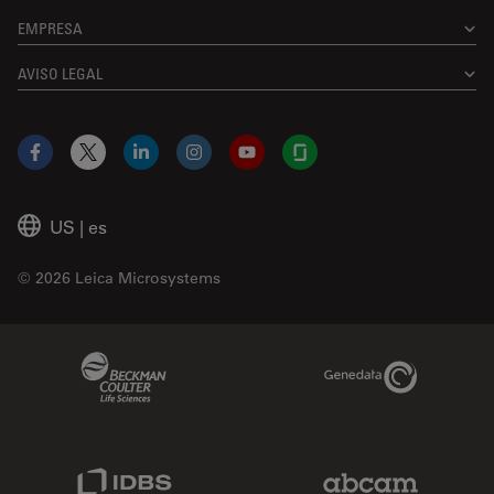
EMPRESA
AVISO LEGAL
Facebook
X
LinkedIn
Instagram
YouTube
Glassdoor
US
|
es
© 2026 Leica Microsystems
Beckman Coulter Link
Genedata Link
IDBS Link
Abcam Limited