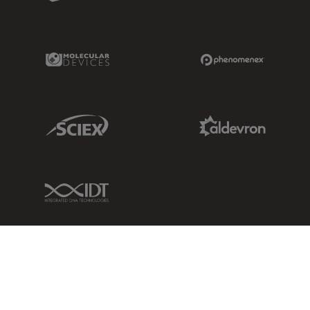
Molecular Devices Link
Phenomenex L
Sciex Link
Aldevron Link
IDT Link