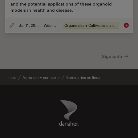
and the potential applications of these organoid
models in health and disease.
Jul 11, 2023
Webinar
Organoides + Cultivo celular 3D
Imaging
Siguiente
Inicio
Aprender y compartir
Seminarios en línea
Danaher Logo
Footer