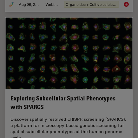
Aug 06, 2024
Webinar
Organoides + Cultivo celular 3D
How Eff
Exploring Subcellular Spatial Phenotypes
with SPARCS
Discover spatially resolved CRISPR screening (SPARCS),
a platform for microscopy-based genetic screening for
spatial subcellular phenotypes at the human genome
scale.