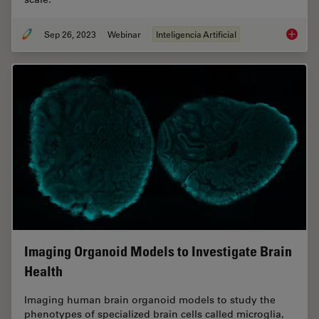
Sep 26, 2023
Webinar
Inteligencia Artificial
Explori
Imaging Organoid Models to Investigate Brain
Health
Imaging human brain organoid models to study the
phenotypes of specialized brain cells called microglia,