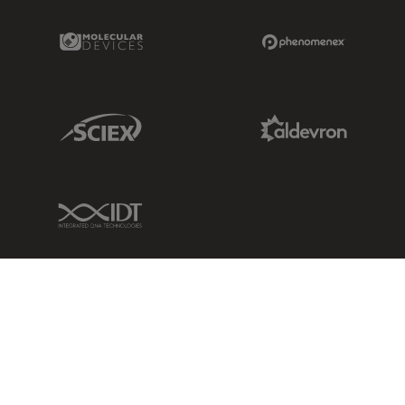
Molecular Devices Link
Phenomenex L
Sciex Link
Aldevron Link
IDT Link