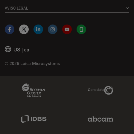
AVISO LEGAL
Facebook
X
LinkedIn
Instagram
YouTube
Glassdoor
US
|
es
© 2026 Leica Microsystems
Beckman Coulter Link
Genedata Link
IDBS Link
Abcam Limited