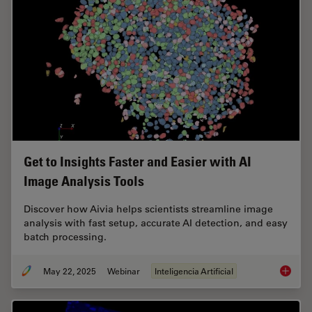
Get to Insights Faster and Easier with AI
Image Analysis Tools
Discover how Aivia helps scientists streamline image
analysis with fast setup, accurate AI detection, and easy
batch processing.
May 22, 2025
Webinar
Inteligencia Artificial
Get to I