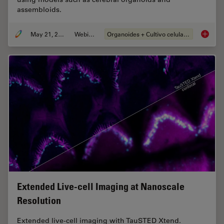
assembloids.
May 21, 2024
Webinar
Organoides + Cultivo celular 3D
How do 
Extended Live-cell Imaging at Nanoscale
Resolution
Extended live-cell imaging with TauSTED Xtend.