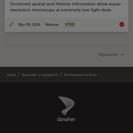
Combined spatial and lifetime information allow super-
resolution microscopy at extremely low light dose.
Mar 05, 2024
Webinar
STED
Extende
Siguiente
Inicio
Aprender y compartir
Seminarios en línea
Danaher Logo
Footer