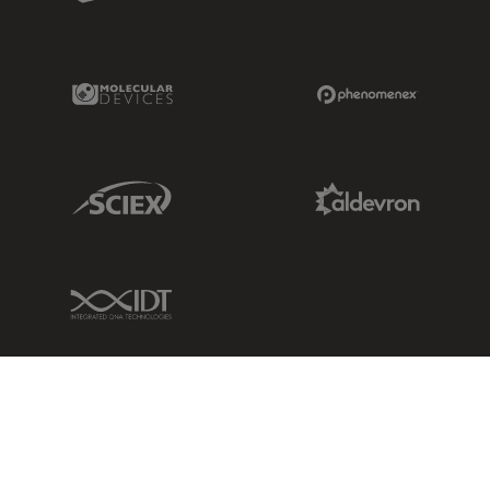
Molecular Devices Link
Phenomenex L
Sciex Link
Aldevron Link
IDT Link