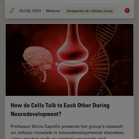
Oct 02, 2024
Webinar
Imágenes de células vivas
Cutting
How do Cells Talk to Each Other During
Neurodevelopment?
Professor Silvia Capello presents her group’s research
on cellular crosstalk in neurodevelopmental disorders,
using models such as cerebral organoids and