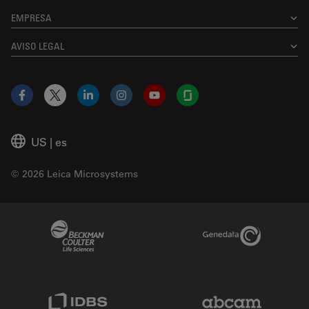
EMPRESA
AVISO LEGAL
Facebook
X
LinkedIn
Instagram
YouTube
Glassdoor
US
|
es
© 2026 Leica Microsystems
Beckman Coulter Link
Genedata Link
IDBS Link
Abcam Limited