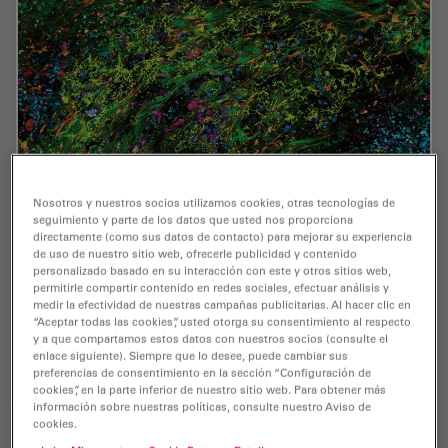
How to Streamline High-Plex Imaging for 3D
Nosotros y nuestros socios utilizamos cookies, otras tecnologías de
Spatial Omics Advances
seguimiento y parte de los datos que usted nos proporciona
directamente (como sus datos de contacto) para mejorar su experiencia
In this webinar, Dr. Julia Roberti and Dr. Luis Alvarez
de uso de nuestro sitio web, ofrecerle publicidad y contenido
personalizado basado en su interacción con este y otros sitios web,
from Leica Microsystems introduce SpectraPlex, a new
permitirle compartir contenido en redes sociales, efectuar análisis y
functionality integrated into the STELLARIS confocal
medir la efectividad de nuestras campañas publicitarias. Al hacer clic en
platform for high-plex 3D spatial…
“Aceptar todas las cookies”, usted otorga su consentimiento al respecto
y a que compartamos estos datos con nuestros socios (consulte el
enlace siguiente). Siempre que lo desee, puede cambiar sus
Jun 24, 2025
Webinar
Análisis multiplex espacial
How to 
preferencias de consentimiento en la sección “Configuración de
cookies”, en la parte inferior de nuestro sitio web. Para obtener más
información sobre nuestras políticas, consulte nuestro Aviso de
cookies.