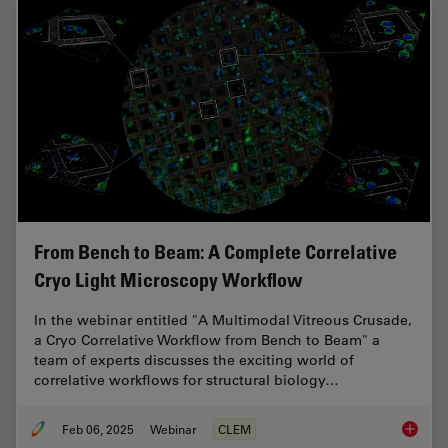
From Bench to Beam: A Complete Correlative
Cryo Light Microscopy Workflow
In the webinar entitled "A Multimodal Vitreous Crusade,
a Cryo Correlative Workflow from Bench to Beam" a
team of experts discusses the exciting world of
correlative workflows for structural biology…
Feb 06, 2025
Webinar
CLEM
From Be