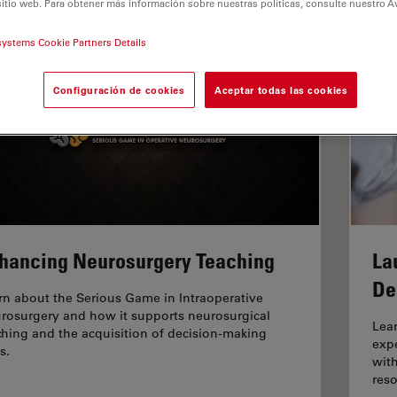
sitio web. Para obtener más información sobre nuestras políticas, consulte nuestro A
systems Cookie Partners Details
Configuración de cookies
Aceptar todas las cookies
hancing Neurosurgery Teaching
La
De
rn about the Serious Game in Intraoperative
rosurgery and how it supports neurosurgical
Lear
ching and the acquisition of decision-making
exp
ls.
with
reso