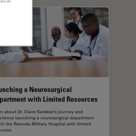
viso de
unching a Neurosurgical
partment with Limited Resources
n about Dr. Claire Karekezi’s journey and
erience launching a neurosurgical department
in the Rwanda Military Hospital with limited
urces.