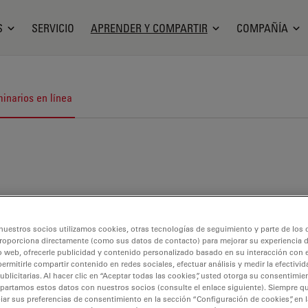
S
SERVICIO
APRENDER Y COMPARTIR
COMPAÑÍA
inarios en línea
nuestros socios utilizamos cookies, otras tecnologías de seguimiento y parte de los
roporciona directamente (como sus datos de contacto) para mejorar su experiencia 
o web, ofrecerle publicidad y contenido personalizado basado en su interacción con e
permitirle compartir contenido en redes sociales, efectuar análisis y medir la efectivi
licitarias. Al hacer clic en “Aceptar todas las cookies”, usted otorga su consentimie
partamos estos datos con nuestros socios (consulte el enlace siguiente). Siempre qu
r sus preferencias de consentimiento en la sección “Configuración de cookies”, en la
urocirugía