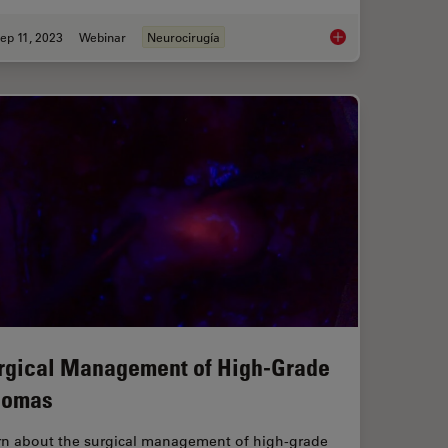
ep 11, 2023
Webinar
Neurocirugía
gery Teaching
Launching a Neurosu
rgical Management of High-Grade
iomas
rn about the surgical management of high-grade