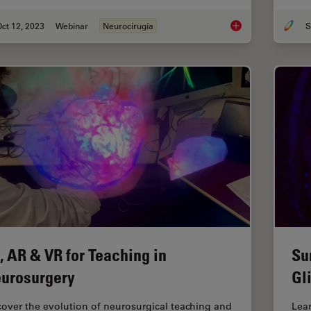
ct 12, 2023
Webinar
Neurocirugía
S
Enhancing Neurosur
, AR & VR for Teaching in
Su
urosurgery
Gl
cover the evolution of neurosurgical teaching and
Lea