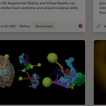
 3D, Augmented Reality and Virtual Reality can
gli
p better learn anatomy and acquire surgical skills.
intr
fluo
un 20, 2023
Webinar
Neurocirugía
M
3D, AR & VR for Tea