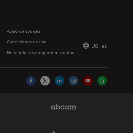
Aviso de cookies
Condiciones de uso
US
|
es
No vender ni compartir mis datos
Facebook
X
LinkedIn
Instagram
YouTube
Glassdoor
Abcam Limited Link
Aldevron Link