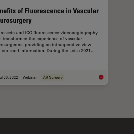
nefits of Fluorescence in Vascular
urosurgery
orescein and ICG fluorescence videoangiography
e transformed the experience of vascular
rosurgeons, providing an intraoperative view
h enriched information. During the Leica 2021…
ul 06, 2022
Webinar
AR Surgery
ssisted Navigation in Neuro-Oncological Surgery
Benefits of Fluoresc