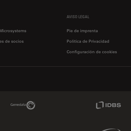
AVISO LEGAL
 Microsystems
Pie de imprenta
es de socios
Politica de Privacidad
Configuración de cookies
Genedata Link
IDBS Link
Phenomenex Link
Sciex Link