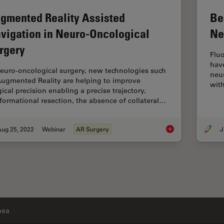
gmented Reality Assisted
Be
vigation in Neuro-Oncological
Ne
rgery
Flu
hav
neuro-oncological surgery, new technologies such
neu
Augmented Reality are helping to improve
wit
ical precision enabling a precise trajectory,
formational resection, the absence of collateral…
Aug 25, 2022
Webinar
AR Surgery
J
Augmented Reality A
nea