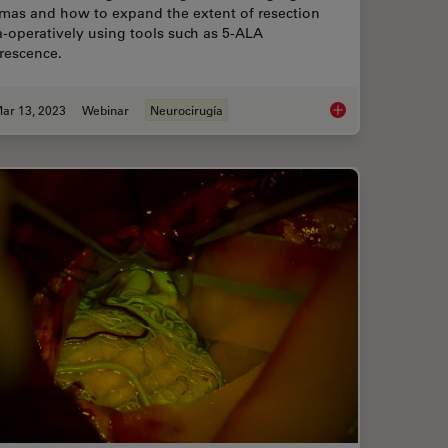
omas and how to expand the extent of resection
a-operatively using tools such as 5-ALA
rescence.
ar 13, 2023
Webinar
Neurocirugía
ching in Neurosurgery
Surgical Managemen