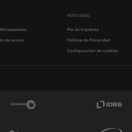
AVISO LEGAL
 Microsystems
Pie de imprenta
es de socios
Politica de Privacidad
Configuración de cookies
Genedata Link
IDBS Link
Phenomenex Link
Sciex Link