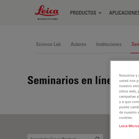
Leica Microsystems Logo
PRODUCTOS
APLICACIONE
Science Lab
Autores
Instituciones
Sem
Nosotros y 
Seminarios en línea
usted nos p
nuestro siti
sitios web, 
campañas pub
y a que com
puede cambia
de nuestro 
cookies.
Leica Micro
Im