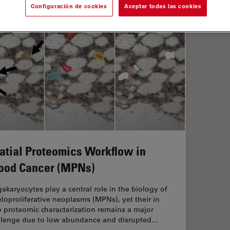
Configuración de cookies
Aceptar todas las cookies
atial Proteomics Workflow in
ood Cancer (MPNs)
akaryocytes play a central role in the biology of
loproliferative neoplasms (MPNs), yet their in
o proteomic characterization remains a major
llenge due to low abundance and disrupted…