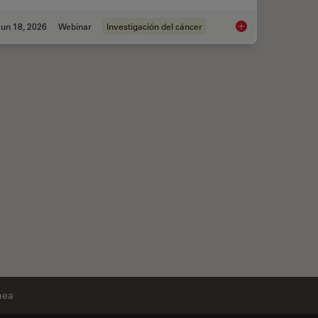
un 18, 2026
Webinar
Investigación del cáncer
Spatial Proteomics 
nea