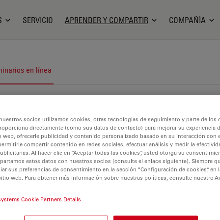
S
SERVICIO
APRENDER Y COMPARTIR
COMPAÑÍA
inarios en línea
nuestros socios utilizamos cookies, otras tecnologías de seguimiento y parte de los
roporciona directamente (como sus datos de contacto) para mejorar su experiencia 
o web, ofrecerle publicidad y contenido personalizado basado en su interacción con e
permitirle compartir contenido en redes sociales, efectuar análisis y medir la efectivi
licitarias. Al hacer clic en “Aceptar todas las cookies”, usted otorga su consentimie
partamos estos datos con nuestros socios (consulte el enlace siguiente). Siempre qu
r sus preferencias de consentimiento en la sección “Configuración de cookies”, en la
sitio web. Para obtener más información sobre nuestras políticas, consulte nuestro A
systems Cookie Partners Details
agenología y análisis de tejidos avanzados