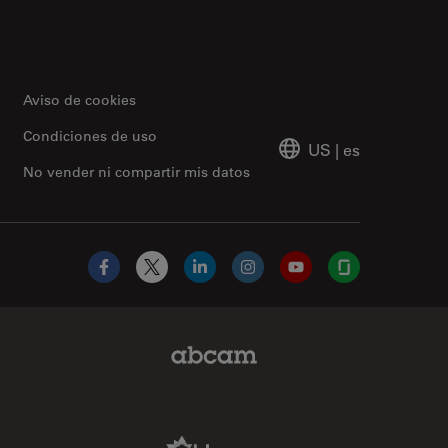
Aviso de cookies
Condiciones de uso
US
|
es
No vender ni compartir mis datos
Facebook
X
LinkedIn
Instagram
YouTube
Glassdoor
Abcam Limited Link
Aldevron Link